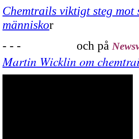
Chemtrails viktigt steg mot 
människo
r
- - - och på
Newsv
Martin Wicklin om chemtrai