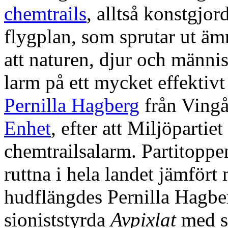
chemtrails
, alltså konstgjo
flygplan, som sprutar ut äm
att naturen, djur och männi
larm på ett mycket effektivt
Pernilla Hagberg
från Vingå
Enhet
, efter att Miljöparti
chemtrailsalarm. Partitoppe
ruttna i hela landet jämfört
hudflängdes Pernilla Hagbe
sioniststyrda
Avpixlat
med s