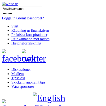
Logga in
Glömt lösenordet?
Start
Räddning ur finanskrisen
Praktiska konspirationer
Reinkarnation mot rasism
Historieförfalskning
Diskussioner
Medlem
Tipsa oss
Skicka in anonymt tips
Våra sponsorer