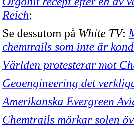
Orgonit recept efter en av 
Reich
;
Se dessutom på
White TV
:
M
chemtrails som inte är kon
Världen protesterar mot Ch
Geoengineering det verklig
Amerikanska Evergreen Avi
Chemtrails mörkar solen öv