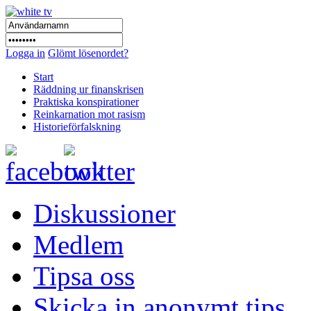
Logga in
Glömt lösenordet?
Start
Räddning ur finanskrisen
Praktiska konspirationer
Reinkarnation mot rasism
Historieförfalskning
Diskussioner
Medlem
Tipsa oss
Skicka in anonymt tips