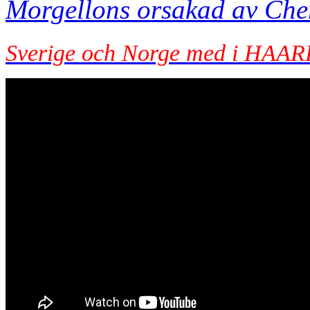
Morgellons orsakad av Che
Sverige och Norge med i HAAR