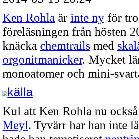
Ken Rohla
är
inte ny
för tr
föreläsningen från hösten 2
knäcka
chemtrails
med
skal
orgonitmanicker
. Mycket lä
monoatomer och mini-svarta 
källa
Kul att Ken Rohla nu ock
Meyl
. Tyvärr har han inte l
hade han tematiserat
neutri