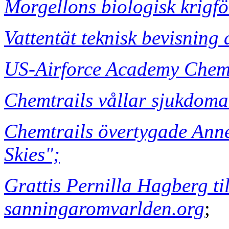
Morgellons biologisk krigfö
Vattentät teknisk bevisning 
US-Airforce Academy Chem
Chemtrails vållar sjukdomar
Chemtrails övertygade Ann
Skies";
Grattis Pernilla Hagberg ti
sanningaromvarlden.org
;