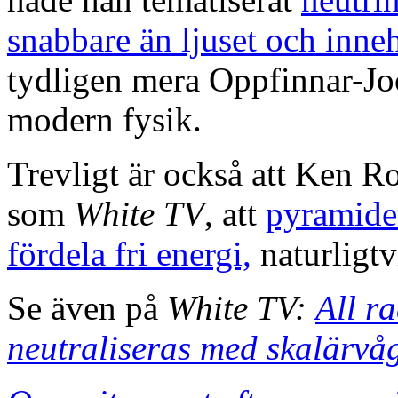
snabbare än ljuset och inneh
tydligen mera Oppfinnar-Joc
modern fysik.
Trevligt är också att Ken R
som
White TV
, att
pyramider
fördela fri energi,
naturligt
Se även på
White TV:
All r
neutraliseras med skalärvå