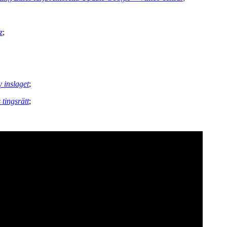
z
;
 inslaget
;
tingsrätt
;