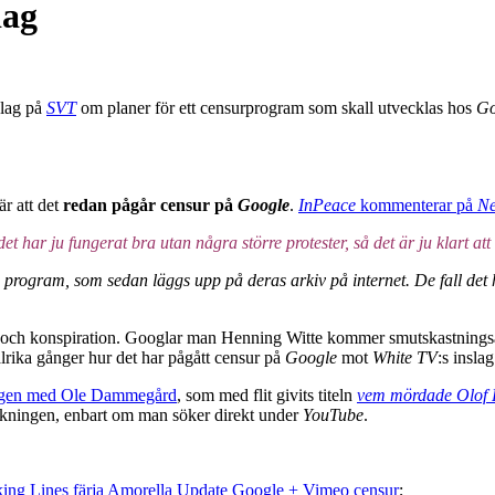
dag
slag på
SVT
om planer för ett censurprogram som skall utvecklas hos
Go
är att det
redan pågår censur på
Google
.
InPeace
kommenterar på
Ne
har ju fungerat bra utan några större protester, så det är ju klart att d
da program, som sedan läggs upp på deras arkiv på internet. De fall det
och konspiration. Googlar man Henning Witte kommer smutskastningsartik
lrika gånger hur det har pågått censur på
Google
mot
White TV
:s insla
ngen med Ole Dammegård
, som med flit givits titeln
vem mördade Olof
kningen, enbart om man söker direkt under
YouTube
.
Viking Lines färja Amorella Update Google + Vimeo censur
;