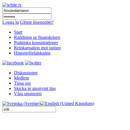
Logga in
Glömt lösenordet?
Start
Räddning ur finanskrisen
Praktiska konspirationer
Reinkarnation mot rasism
Historieförfalskning
Diskussioner
Medlem
Tipsa oss
Skicka in anonymt tips
Våra sponsorer