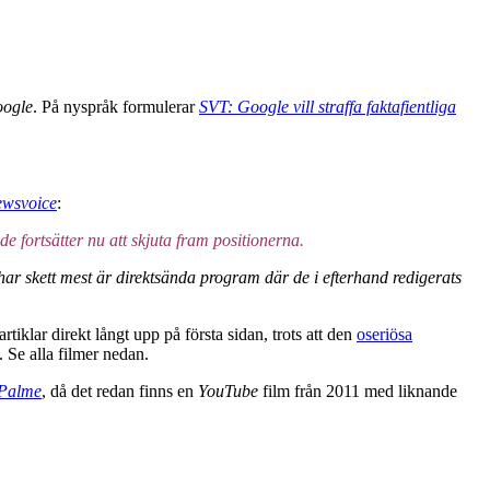
ogle
. På nyspråk formulerar
SVT: Google vill straffa faktafientliga
wsvoice
:
e fortsätter nu att skjuta fram positionerna.
 har skett mest är direktsända program där de i efterhand redigerats
lar direkt långt upp på första sidan, trots att den
oseriösa
g. Se alla filmer nedan.
 Palme
, då det redan finns en
YouTube
film från 2011 med liknande