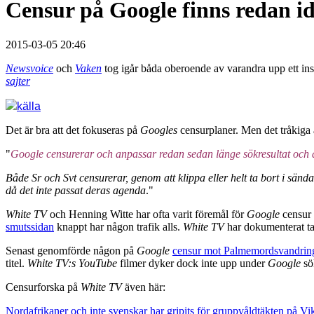
Censur på Google finns redan i
2015-03-05 20:46
Newsvoice
och
Vaken
tog igår båda oberoende av varandra upp ett in
sajter
källa
Det är bra att det fokuseras på
Googles
censurplaner. Men det tråkiga 
"
Google censurerar och anpassar redan sedan länge sökresultat och det 
Både Sr och Svt censurerar, genom att klippa eller helt ta bort i sän
då det inte passat deras agenda
."
White TV
och Henning Witte har ofta varit föremål för
Google
censur 
smutssidan
knappt har någon trafik alls.
White TV
har dokumenterat ta
Senast genomförde någon på
Google
censur mot Palmemordsvandri
titel.
White TV:s YouTube
filmer dyker dock inte upp under
Google
sö
Censurforska på
White TV
även här:
Nordafrikaner och inte svenskar har gripits för gruppvåldtäkten på 