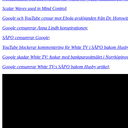
Scalar Waves used in Mind Control
;
Google och YouTube censur mot Ebola avslöjanden från Dr. Horowit
Google censurerar Anna Lindh konspirationen
;
SÄPO censurerar Google
;
YouTube blockerar kommentering för White TV i SÄPO bakom Husby
Google skadar White TV: fuskar med bankparasitmålet i Norrköpings 
Google censurerar White TV:s SÄPO bakom Husby artikel
;