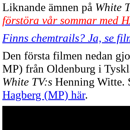
Liknande ämnen på
White 
förstöra vår sommar med 
Finns chemtrails? Ja, se fi
Den första filmen nedan gjo
MP) från Oldenburg i Tyskl
White TV:s
Henning Witte.
Hagberg (MP) här
.