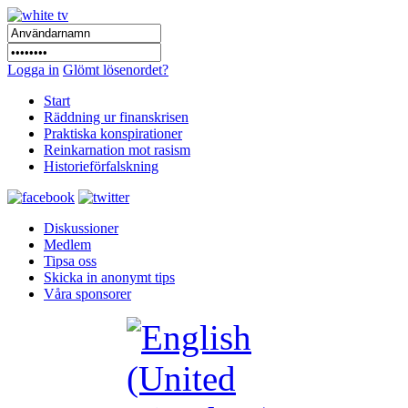
Logga in
Glömt lösenordet?
Start
Räddning ur finanskrisen
Praktiska konspirationer
Reinkarnation mot rasism
Historieförfalskning
Diskussioner
Medlem
Tipsa oss
Skicka in anonymt tips
Våra sponsorer