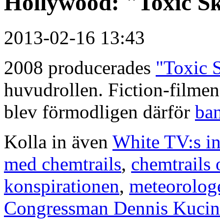
Hollywood: "Toxic Sk
2013-02-16 13:43
2008 producerades
"Toxic 
huvudrollen. Fiction-filmen
blev förmodligen därför
ba
Kolla in även
White TV:s i
med chemtrails
,
chemtrails
konspirationen
,
meteorologe
Congressman Dennis Kucinic