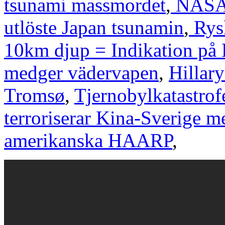
tsunami massmordet
,
NASA 
utlöste Japan tsunamin
,
Rys
10km djup = Indikation p
medger vädervapen
,
Hillar
Tromsø
,
Tjernobylkatastro
terroriserar Kina-Sverige 
amerikanska HAARP
,