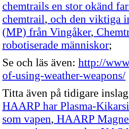
chemtrails en stor okänd far
chemtrail
,
och den viktiga i
(MP) från Vingåker
,
Chemtra
robotiserade människor
;
Se och läs även:
http://www
of-using-weather-weapons/
Titta även på tidigare insla
HAARP har Plasma-Kikarsi
som vapen
,
HAARP Magnetom