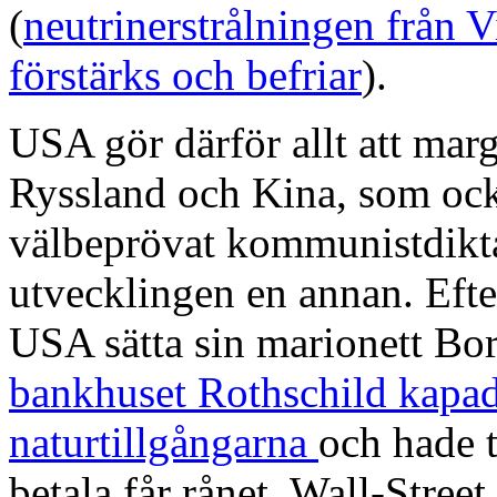
(
neutrinerstrålningen från 
förstärks och befriar
).
USA gör därför allt att margi
Ryssland och Kina, som ock
välbeprövat kommunistdikta
utvecklingen en annan. Eft
USA sätta sin marionett Bor
bankhuset Rothschild kapade
naturtillgångarna
och hade t
betala får rånet. Wall-Stree