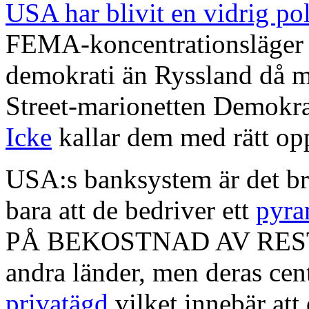
USA har blivit en vidrig pol
FEMA-koncentrationsläger 
demokrati än Ryssland då m
Street-marionetten Demokra
Icke
kallar dem med rätt o
USA:s banksystem är det brot
bara att de bedriver ett
pyra
PÅ BEKOSTNAD AV RESTE
andra länder, men deras ce
privatägd
vilket innebär att