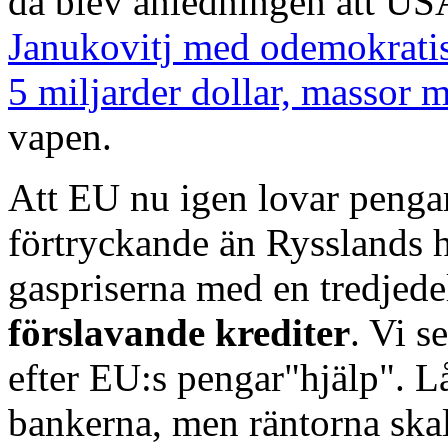
då blev anledningen att USA
Janukovitj med odemokrati
5 miljarder dollar, massor
vapen.
Att EU nu igen lovar pengar
förtryckande än Rysslands h
gaspriserna med en tredjede
förslavande krediter
. Vi s
efter EU:s pengar"hjälp". Lån
bankerna, men räntorna skal