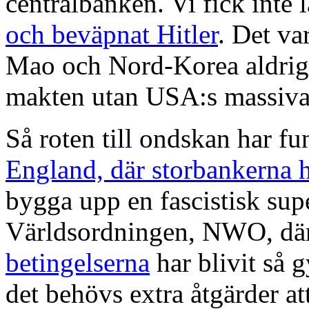
centralbanken. Vi fick inte l
och beväpnat Hitler
. Det va
Mao och Nord-Korea aldrig 
makten utan USA:s massiva
Så roten till ondskan har fu
England, där storbankerna 
bygga upp en fascistisk sup
Världsordningen, NWO, där
betingelserna
har blivit så 
det behövs extra åtgärder att