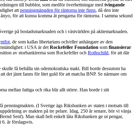
 anledningen till bubblor, som medför överhettningar med
tvingande
ndighet att
penningmängden för räntorna inte finns
, då den inte
sig ånyo, för att kunna komma åt pengarna för räntorna. I samma sekund
 i Sverige på bostadsmarknaden och i västvärlden på aktiemarknaden.
ntfot
, de som kallas libertarians och/eller anhängare av den
omständighet: i USA är det
Rockefeller Foundation
som
finansierar
position av storbankirerna som Rockefeller och
Rothschild
, för att där
 de skulle få behålla sin odemokratiska makt. Bill borde dessutom ha
, att det jämt fanns för litet guld för att matcha BNP. Se närmare om
orna mellan fattiga och rika blir allt större. Han borde i sitt
 få penningmakten. (I Sverige ägs Riksbanken av staten i motsats till
uppdelning av makten på tre pelare. Idag, 250 år senare, bör vi vänja
 Bernd Senf). Man skall helt enkelt låta Riksbanken ge ut pengar,
 6. år förslagsvis.