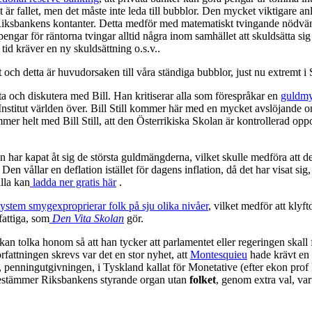
t är fallet, men det måste inte leda till bubblor. Den mycket viktigare
m. Riksbankens kontanter. Detta medför med matematiskt tvingande nödvä
 pengar för räntorna tvingar alltid några inom samhället att skuldsätta 
tid kräver en ny skuldsättning o.s.v..
t
och detta är huvudorsaken till våra ständiga bubblor, just nu extremt
ta och diskutera med Bill. Han kritiserar alla som förespråkar en
guldmy
stitut världen över. Bill Still kommer här med en mycket avslöjande 
mer helt med Bill Still, att den Österrikiska Skolan är kontrollerad op
edan har kapat åt sig de största guldmängderna, vilket skulle medföra att
n vållar en deflation istället för dagens inflation, då det har visat sig
lla kan
ladda ner gratis här
.
ystem smygexproprierar folk på sju olika nivåer
, vilket medför att klyft
fattiga, som
Den Vita Skolan
gör.
kan tolka honom så att han tycker att parlamentet eller regeringen skall
rfattningen skrevs var det en stor nyhet, att
Montesquieu
hade krävt en 
, penningutgivningen, i Tyskland kallat för Monetative (efter ekon prof
 bestämmer Riksbankens styrande organ utan
folket
, genom extra val, vart