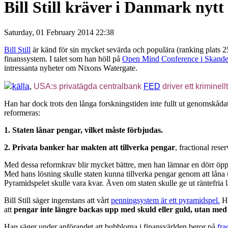
Bill Still kräver i Danmark nyt
Saturday, 01 February 2014 22:38
Bill Still
är känd för sin mycket sevärda och populära (ranking plats
finanssystem. I talet som han höll på
Open Mind Conference i Skande
intressanta nyheter om Nixons Watergate.
källa
,
USA:s privatägda centralbank
FED
driver ett kriminel
Han har dock trots den långa forskningstiden inte fullt ut genomskådat p
reformeras:
1. Staten lånar pengar, vilket måste förbjudas.
2. Privata banker har makten att tillverka pengar
, fractional rese
Med dessa reformkrav blir mycket bättre, men han lämnar en dörr öpp
Med hans lösning skulle staten kunna tillverka pengar genom att låna ut
Pyramidspelet skulle vara kvar. Även om staten skulle ge ut räntefria l
Bill Still säger ingenstans att vårt
penningsystem är ett pyramidspel.
Ha
att
pengar inte längre backas upp med skuld eller guld, utan me
Han säger under anförandet att bubblorna i finansvärlden beror på
fra