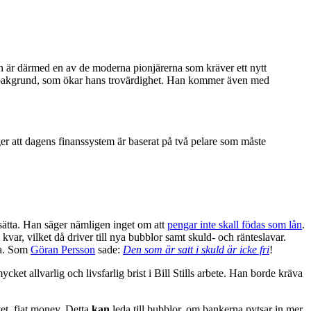
an är därmed en av de moderna pionjärerna som kräver ett nytt
a bakgrund, som ökar hans trovärdighet. Han kommer även med
äger att dagens finanssystem är baserat på två pelare som måste
ätta. Han säger nämligen inget om att
pengar inte skall födas som lån
.
var, vilket då driver till nya bubblor samt skuld- och ränteslavar.
ria. Som
Göran Persson
sade:
Den som är satt i skuld är icke fri
!
cket allvarlig och livsfarlig brist i Bill Stills arbete. Han borde kräva
tet, fiat money. Detta
kan
leda till bubblor, om bankerna pytsar in mer