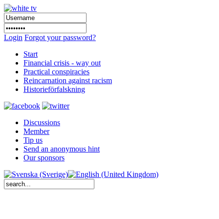
Login
Forgot your password?
Start
Financial crisis - way out
Practical conspiracies
Reincarnation against racism
Historieförfalskning
Discussions
Member
Tip us
Send an anonymous hint
Our sponsors