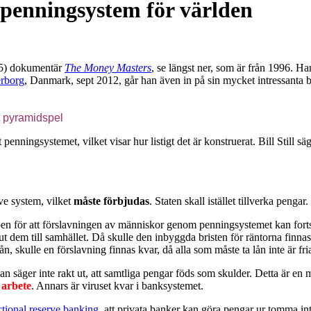
t penningsystem för världen
 25) dokumentär
The Money Masters
, se längst ner, som är från 1996. H
rborg
, Danmark, sept 2012, går han även in på sin mycket intressant
lt pyramidspel
enningsystemet, vilket visar hur listigt det är konstruerat. Bill Still s
rve system, vilket
måste förbjudas
. Staten skall istället tillverka pengar.
en för att förslavningen av människor genom penningsystemet kan forts
 dem till samhället. Då skulle den inbyggda bristen för räntorna finnas k
ån, skulle en förslavning finnas kvar, då alla som måste ta lån inte är f
n säger inte rakt ut, att samtliga pengar föds som skulder. Detta är en my
d
arbete
. Annars är viruset kvar i banksystemet.
ctional reserve banking
, att privata banker kan göra pengar ur tomma in