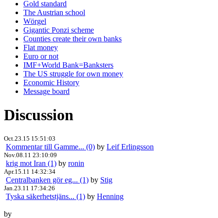
Gold standard
The Austrian school
Wörgel
Gigantic Ponzi scheme
Counties create their own banks
Flat money
Euro or not
IMF+World Bank=Banksters
The US struggle for own money
Economic History
Message board
Discussion
Oct.23.15 15:51:03
Kommentar till Gamme... (0)
by
Leif Erlingsson
Nov.08.11 23:10:09
krig mot Iran (1)
by
ronin
Apr.15.11 14:32:34
Centralbanken gör eg... (1)
by
Stig
Jan.23.11 17:34:26
Tyska säkerhetstjäns... (1)
by
Henning
by