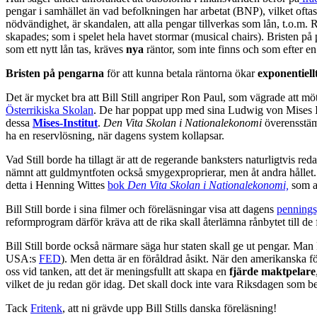
pengar i samhället än vad befolkningen har arbetat (BNP), vilket oftas
nödvändighet, är skandalen, att alla pengar tillverkas som lån, t.o.
skapades; som i spelet hela havet stormar (musical chairs). Bristen på
som ett nytt lån tas, kräves
nya
räntor, som inte finns och som efter en 
Bristen på pengarna
för att kunna betala räntorna ökar
exponentiell
Det är mycket bra att Bill Still angriper Ron Paul, som vägrade att mö
Österrikiska Skolan
. De har poppat upp med sina Ludwig von Mises In
dessa
Mises-Institut
.
Den Vita Skolan i Nationalekonomi
överensstäm
ha en reservlösning, när dagens system kollapsar.
Vad Still borde ha tillagt är att de regerande banksters naturligtvis r
nämnt att guldmyntfoten också smygexproprierar, men åt andra hållet. De
detta i Henning Wittes
bok
Den Vita Skolan i Nationalekonomi,
som a
Bill Still borde i sina filmer och föreläsningar visa att dagens
pennings
reformprogram därför kräva att de rika skall återlämna rånbytet till de 
Bill Still borde också närmare säga hur staten skall ge ut pengar. Man 
USA:s
FED
). Men detta är en föråldrad åsikt. När den amerikanska fö
oss vid tanken, att det är meningsfullt att skapa en
fjärde maktpelare
vilket de ju redan gör idag. Det skall dock inte vara Riksdagen som
Tack
Fritenk
, att ni grävde upp Bill Stills danska föreläsning!