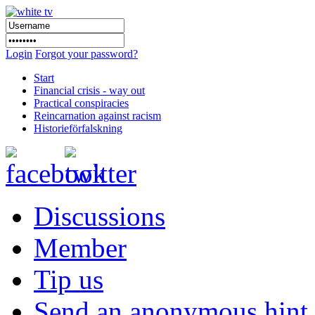
Login
Forgot your password?
Start
Financial crisis - way out
Practical conspiracies
Reincarnation against racism
Historieförfalskning
Discussions
Member
Tip us
Send an anonymous hint