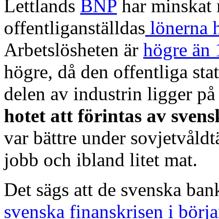
Lettlands
BNP
har minskat 
offentliganställdas
lönerna h
Arbetslösheten är
högre än
högre, då den offentliga sta
delen av industrin ligger 
hotet att förintas av sven
var bättre under sovjetvåldt
jobb och ibland litet mat.
Det sägs att de svenska ban
svenska finanskrisen i börja