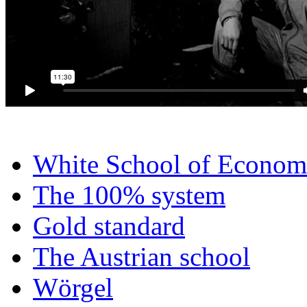
White School of Econom
The 100% system
Gold standard
The Austrian school
Wörgel