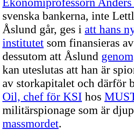
Ekonomiprofessorn Anders
svenska bankerna, inte Lettl
Åslund går, ges i
att hans n
institutet
som finansieras av
dessutom att Åslund
genomg
kan uteslutas att han är spio
av storkapitalet och därför b
Oil, chef för KSI
hos
MUS
militärspionage som är djupt
massmordet
.