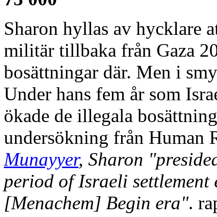
Sharon hyllas av hycklare at
militär tillbaka från Gaza 2
bosättningar där. Men i smy
Under hans fem år som Isra
ökade de illegala bosättnin
undersökning från Human R
Munayyer
, Sharon "presided
period of Israeli settlement 
[Menachem] Begin era"
. r