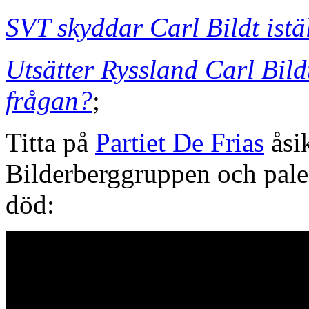
SVT skyddar Carl Bildt istä
Utsätter Ryssland Carl Bild
frågan?
;
Titta på
Partiet De Frias
åsi
Bilderberggruppen och pales
död: