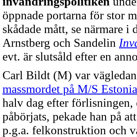
invandringspolitiken
under
öppnade portarna för stor m
skådade mått, se närmare i 
Arnstberg och Sandelin
Inv
evt. är slutsåld efter en a
Carl Bildt (M) var vägleda
massmordet på M/S Estoni
halv dag efter förlisningen
påbörjats, pekade han på att 
p.g.a. felkonstruktion och v