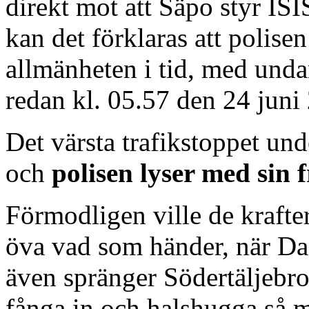
direkt mot att Säpo styr ISIS
kan det förklaras att polis
allmänheten i tid, med und
redan kl. 05.57 den 24 juni
Det värsta trafikstoppet un
och
polisen lyser med sin 
Förmodligen ville de krafte
öva vad som händer, när Dae
även spränger Södertäljebro
fånga in och halshugga så 