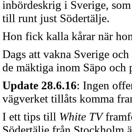
inbördeskrig i Sverige, som
till runt just Södertälje.
Hon fick kalla kårar när ho
Dags att vakna Sverige och k
de mäktiga inom Säpo och p
Update 28.6.16
: Ingen offe
vägverket tillåts komma fr
I ett tips till
White TV
framf
Södertälje från Stockholm är