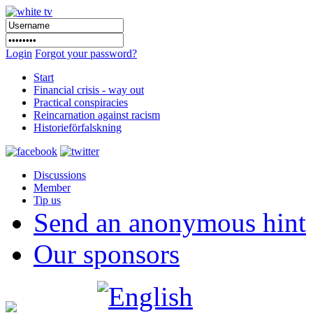
Login
Forgot your password?
Start
Financial crisis - way out
Practical conspiracies
Reincarnation against racism
Historieförfalskning
Discussions
Member
Tip us
Send an anonymous hint
Our sponsors