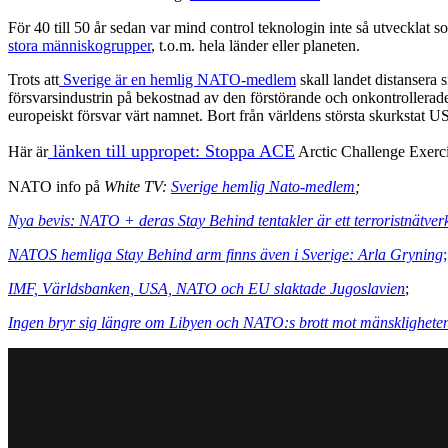
För 40 till 50 år sedan var mind control teknologin inte så utvecklat 
stora människogrupper
, t.o.m. hela länder eller planeten.
Trots att
Sverige är en hemlig NATO-medlem
skall landet distansera s
försvarsindustrin på bekostnad av den förstörande och onkontrollerad
europeiskt försvar värt namnet. Bort från världens största skurkstat 
länken till uppropet: Stoppa ACE
Här är
Arctic Challenge Exerc
NATO info på
White TV:
Sverige hemlig Nato-medlem
;
Nya bevis: NATO + deras Stay Behind tentakler är ett terroristnätver
NATOS hemliga Stay Behind arm finns även i Sverige: Arla Gryning
;
IMF, Världsbanken, USA, NATO och EU slaktade Jugoslavien
;
Ingen bryr sig längre om Libyen och NATO:s brott mot mänsklighete