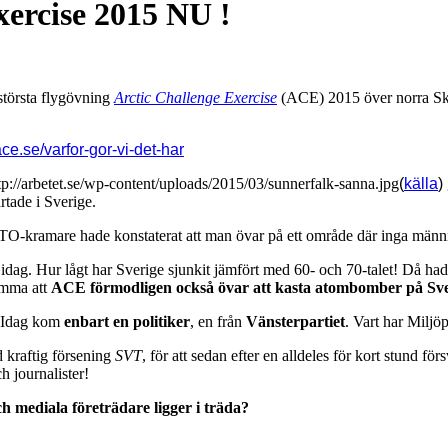
ercise 2015 NU !
största flygövning
Arctic Challenge Exercise
(ACE) 2015 över norra Ska
ce.se/varfor-gor-vi-det-har
(
källa
)
artade i Sverige.
O-kramare hade konstaterat att man övar på ett område där inga männ
en idag. Hur lågt har Sverige sjunkit jämfört med 60- och 70-talet! Då
lömma att
ACE förmodligen också övar att kasta atombomber på Sver
r. Idag kom
enbart en politiker
, en från
Vänsterpartiet
. Vart har Miljöp
 kraftig försening
SVT
, för att sedan efter en alldeles för kort stund f
h journalister!
ch mediala företrädare ligger i träda?