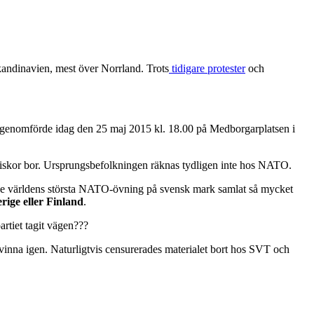
ndinavien, mest över Norrland. Trots
tidigare protester
och
genomförde idag den 25 maj 2015 kl. 18.00 på Medborgarplatsen i
iskor bor. Ursprungsbefolkningen räknas tydligen inte hos NATO.
 hade världens största NATO-övning på svensk mark samlat så mycket
ige eller Finland
.
artiet tagit vägen???
örsvinna igen. Naturligtvis censurerades materialet bort hos SVT och