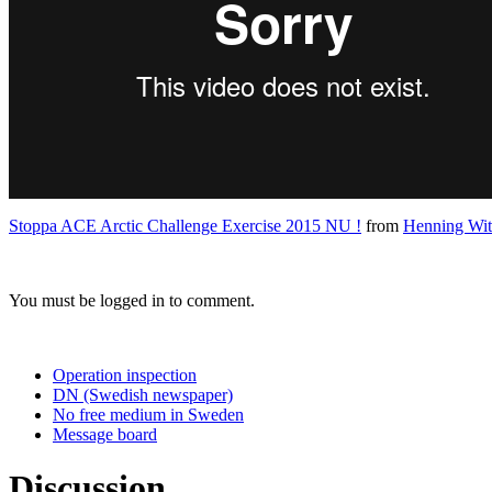
Stoppa ACE Arctic Challenge Exercise 2015 NU !
from
Henning Wit
You must be logged in to comment.
Operation inspection
DN (Swedish newspaper)
No free medium in Sweden
Message board
Discussion