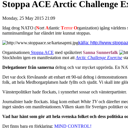
Stoppa ACE Arctic Challenge Ex
Monday, 25 May 2015 21:09
Idag drog NATO (
N
ort
A
tlantic
T
error
O
rganization) igång världens 
namninsamlingar har eländet inte kunnat stoppas.
källa: http://www.stoppaa
Organisationen
Stoppa ACE
med språkröret
Sanna Sunnerfalk
Stockholm igen en manifestation mot att
Arctic Challenge Exercise
st
Delegationer från samerna
deltog och var mycket upprörda. En NAT
Det var dock förvånande att enbart ett 90-tal deltog i demonstration
folk, att hela Medborgarplatsen hade fyllts och sjudit. Vi skall inte g
Vänsterpolitiker hade flockats, i synnerhet sossar och vänsterpartiste
Journalister hade flockats. Idag kom enbart
White TV
och därefter med
inget sändes om manifestationen.Vilken skam för Sveriges politiker oc
Vad har hänt som gör att hela svenska folket och dess politiska o
Det finns bara en förklaring:
MIND CONTROL!