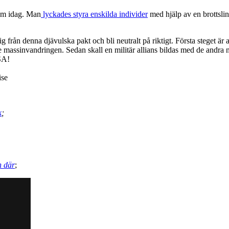
som idag. Man
lyckades styra enskilda individer
med hjälp av en brottsli
ig från denna djävulska pakt och bli neutralt på riktigt. Första steget är 
e massinvandringen. Sedan skall en militär allians bildas med de andra
USA!
ise
k
;
n där
;