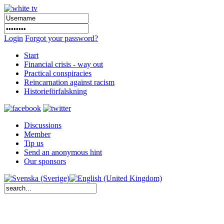
Login
Forgot your password?
Start
Financial crisis - way out
Practical conspiracies
Reincarnation against racism
Historieförfalskning
Discussions
Member
Tip us
Send an anonymous hint
Our sponsors