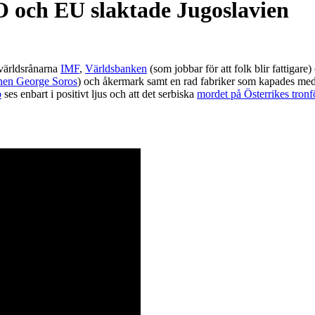
 och EU slaktade Jugoslavien
 världsrånarna
IMF
,
Världsbanken
(som jobbar för att folk blir fattigar
anen George Soros
) och åkermark samt en rad fabriker som kapades m
o
ses enbart i positivt ljus och att det serbiska
mordet på Österrikes tron