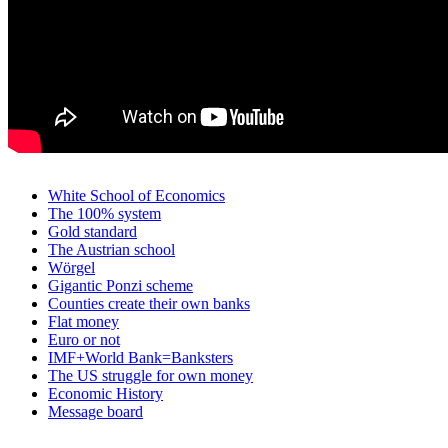
White School of Economics
The 100% system
Gold standard
The Austrian school
Wörgel
Gigantic Ponzi scheme
Counties create their own banks
Flat money
Euro or not
IMF+World Bank=Banksters
The US struggle for own money
Economic History
Message board