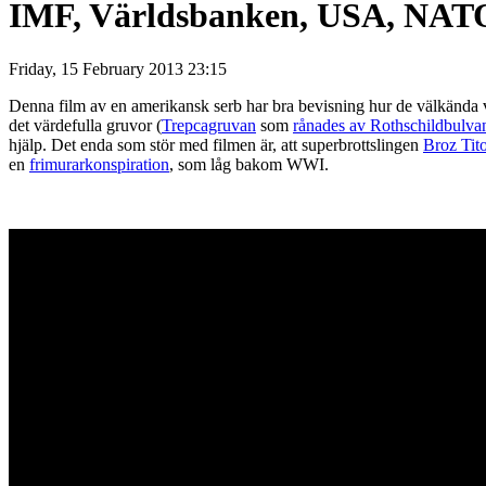
IMF, Världsbanken, USA, NATO
Friday, 15 February 2013 23:15
Denna film av en amerikansk serb har bra bevisning hur de välkända
det värdefulla gruvor (
Trepcagruvan
som
rånades av Rothschildbulv
hjälp. Det enda som stör med filmen är, att superbrottslingen
Broz Tit
en
frimurarkonspiration
, som låg bakom WWI.