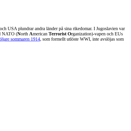
e) och USA plundrar andra länder på sina rikedomar. I Jugoslavien var
ed NATO (
N
orth
A
merican
Terrorist
O
rganization)-vapen och EUs
följare sommaren 1914
, som formellt utlöste WWI, inte avslöjas som