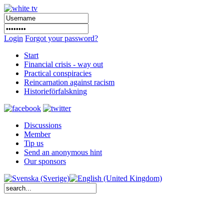
Login
Forgot your password?
Start
Financial crisis - way out
Practical conspiracies
Reincarnation against racism
Historieförfalskning
Discussions
Member
Tip us
Send an anonymous hint
Our sponsors