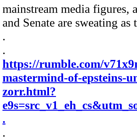
mainstream media figures,
and Senate are sweating as t
.
.
https://rumble.com/v71x9
mastermind-of-epsteins-u
zorr.html?
e9s=src_v1_eh_cs&utm_
.
.