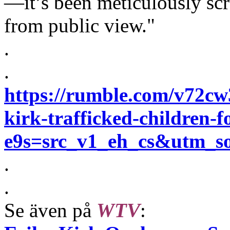
—it’s been meticulously scr
from public view."
.
.
https://rumble.com/v72cw3a
kirk-trafficked-children-f
e9s=src_v1_eh_cs&utm_
.
.
Se även på
WTV
: