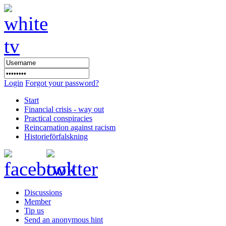
Login
Forgot your password?
Start
Financial crisis - way out
Practical conspiracies
Reincarnation against racism
Historieförfalskning
Discussions
Member
Tip us
Send an anonymous hint