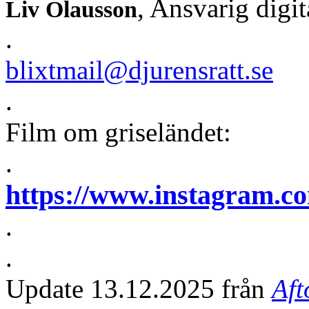
, Ansvarig digi
Liv Olausson
.
blixtmail@djurensratt.se
.
Film om griseländet:
.
https://www.instagram.c
.
.
Update 13.12.2025 från
Aft