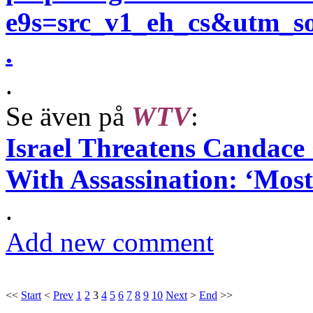
e9s=src_v1_eh_cs&utm_
.
.
Se även på
WTV
:
Israel Threatens Candace
With Assassination: ‘Mos
.
Add new comment
<<
Start
<
Prev
1
2
3
4
5
6
7
8
9
10
Next
>
End
>>