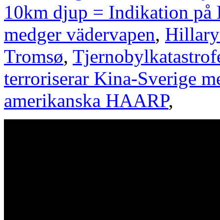
10km djup = Indikation p
medger vädervapen
,
Hillar
Tromsø
,
Tjernobylkatastro
terroriserar Kina-Sverige 
amerikanska HAARP
,