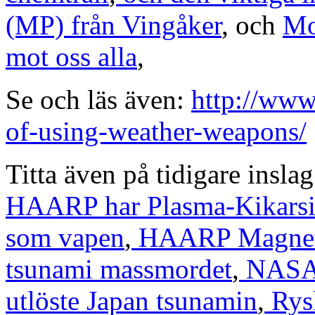
(MP) från Vingåker
, och
Mo
mot oss alla
,
Se och läs även:
http://www
of-using-weather-weapons/
Titta även på tidigare insla
HAARP har Plasma-Kikarsi
som vapen
,
HAARP Magnetom
tsunami massmordet
,
NASA 
utlöste Japan tsunamin
,
Rys