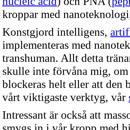
nucleic acid
) och PNA (
pept
kroppar med nanoteknologi, 
Konstgjord intelligens,
arti
implementeras med nanotekno
transhuman. Allt detta träna
skulle inte förvåna mig, om 
blockeras helt eller att den 
vårt viktigaste verktyg, vår
Intressant är också att mass
smygs in i vår kropp med hj