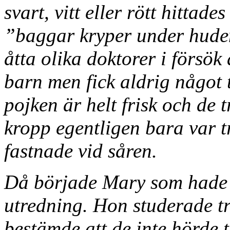
svart, vitt eller rött hittad
”baggar kryper under huden
åtta olika doktorer i försö
barn men fick aldrig något t
pojken är helt frisk och de
kropp egentligen bara var 
fastnade vid såren.
Då började Mary som hade 
utredning. Hon studerade t
bestämde att de inte hörde ti