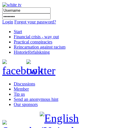
Login
Forgot your password?
Start
Financial crisis - way out
Practical conspiracies
Reincarnation against racism
Historieförfalskning
Discussions
Member
Tip us
Send an anonymous hint
Our sponsors