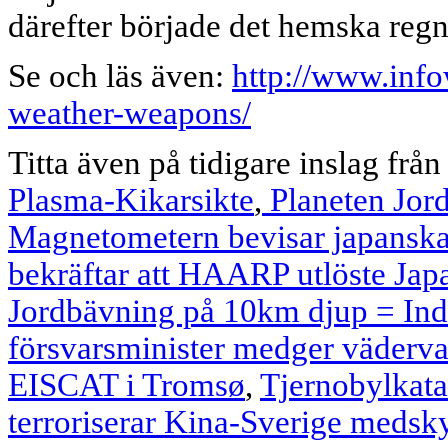
därefter började det hemska regn
Se och läs även:
http://www.info
weather-weapons/
Titta även på tidigare inslag från
Plasma-Kikarsikte
,
Planeten Jor
Magnetometern bevisar japansk
bekräftar att HAARP utlöste Jap
Jordbävning på 10km djup = In
försvarsminister medger väderv
EISCAT i Tromsø
,
Tjernobylkat
terroriserar Kina-Sverige medsk