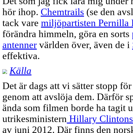
Det som jag fick lära mig under 
hör ihop.
Chemtrails
(se den avs
tack vare
miljöpartisten Pernilla
förändra himmeln, göra en sorts
antenner
världen över, även de i
effektiva.
Källa
Det är dags att vi sätter stopp 
genom att avslöja dem.
Därför s
ända som filmen borde ha tagit 
utrikesministern
Hillary Clinton
av juni 2012. Där finns den nors