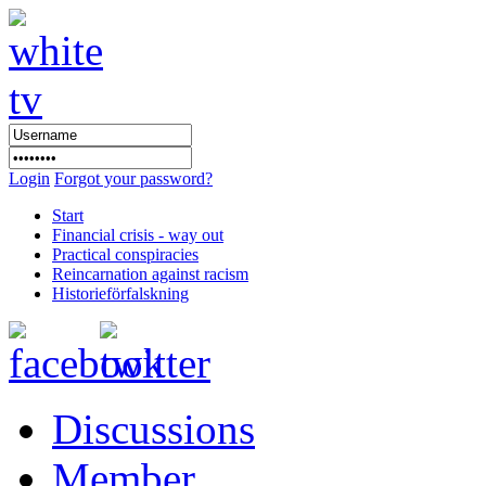
Login
Forgot your password?
Start
Financial crisis - way out
Practical conspiracies
Reincarnation against racism
Historieförfalskning
Discussions
Member