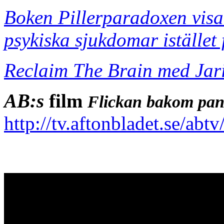
Boken Pillerparadoxen visa
psykiska sjukdomar istället 
Reclaim The Brain med Jari
AB:s
film
Flickan bakom pan
http://tv.aftonbladet.se/abt