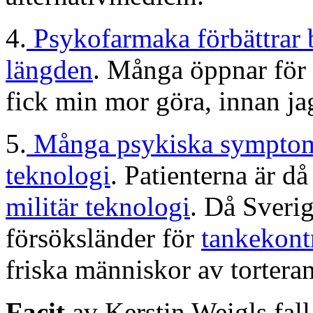
4.
Psykofarmaka förbättrar b
längden
. Många öppnar för
fick min mor göra, innan ja
5.
Många psykiska symptome
teknologi
. Patienterna är då
militär teknologi
. Då Sverig
försöksländer för
tankekont
friska människor av tortera
Facit
av Kerstin Weigls fall