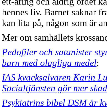
ett-åring och aldrig ordet kä
hennes liv. Barnet saknar f
kan lita på, någon som är an
Mer om samhällets krossand
Pedofiler och satanister s
barn med olagliga medel
;
IAS kvacksalvaren Karin Lu
Socialtjänsten gör mer skad
Psykiatrins bibel DSM är k