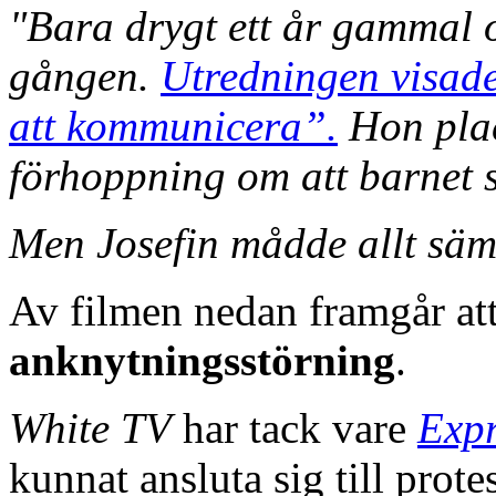
"Bara drygt ett år gammal 
gången.
Utredningen visade
att kommunicera”.
Hon plac
förhoppning om att barnet s
Men Josefin mådde allt sämr
Av filmen nedan framgår att
anknytningsstörning
.
White TV
har tack vare
Expr
kunnat ansluta sig till prote