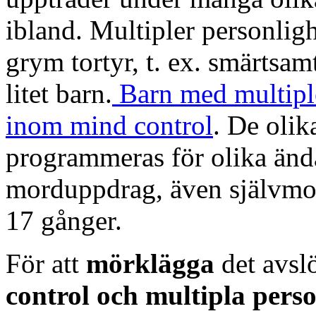
ibland. Multipler personligh
grym tortyr, t. ex. smärtsa
litet barn.
Barn med multiple
inom mind control
. De olik
programmeras för olika änd
morduppdrag, även självmor
17 gånger.
För att
mörklägga
det avs
control och multipla perso