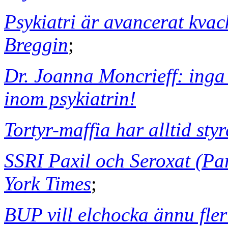
Psykiatri är avancerat kvac
Breggin
;
Dr. Joanna Moncrieff: inga
inom psykiatrin!
Tortyr-maffia har alltid styr
SSRI Paxil och Seroxat (Pa
York Times
;
BUP vill elchocka ännu fle