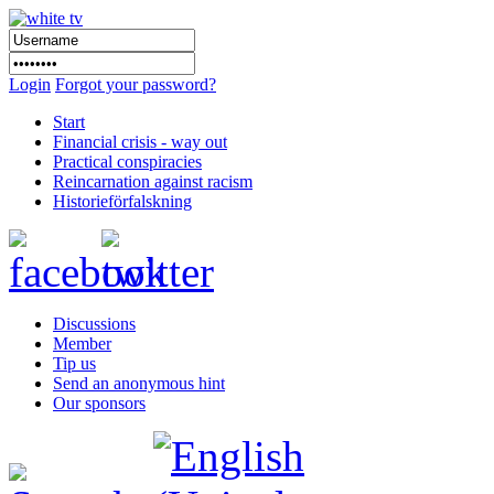
Login
Forgot your password?
Start
Financial crisis - way out
Practical conspiracies
Reincarnation against racism
Historieförfalskning
Discussions
Member
Tip us
Send an anonymous hint
Our sponsors