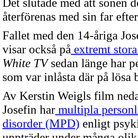
Det slutade med att sonen d
återförenas med sin far efter 
Fallet med den 14-åriga Jo
visar också på
extremt stora
White TV
sedan länge har pek
som var inlåsta där på lösa 
Av Kerstin Weigls film neda
Josefin har
multipla personl
disorder (MPD)
enligt psyk
uppträder under många olik