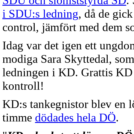
SDU och sioniststyrda SD
.
i SDU:s ledning
, då de gick
control, jämfört med dem 
Idag var det igen ett ung
modiga Sara Skyttedal, som
ledningen i KD. Grattis KD a
kontroll!
KD:s tankegnistor blev en 
timme
dödades hela DÖ
.