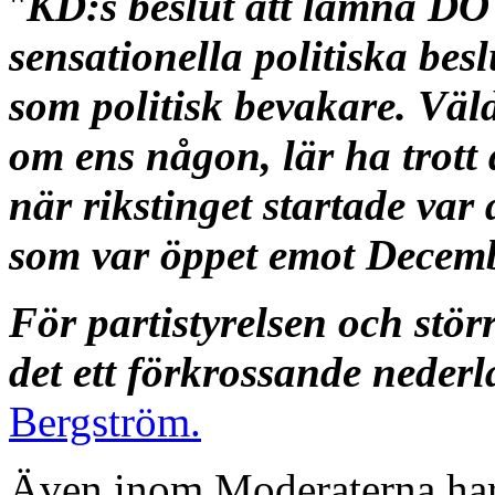
"
KD:s beslut att lämna DÖ 
sensationella politiska besl
som politisk bevakare. Väl
om ens någon, lär ha trott 
när rikstinget startade var 
som var öppet emot Decem
För partistyrelsen och stör
det ett förkrossande nederl
Bergström.
Även inom Moderaterna har d