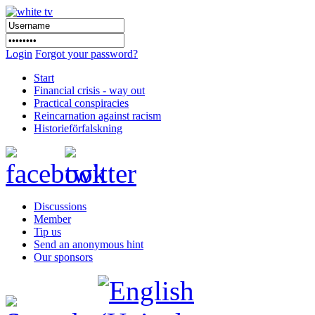
Login
Forgot your password?
Start
Financial crisis - way out
Practical conspiracies
Reincarnation against racism
Historieförfalskning
Discussions
Member
Tip us
Send an anonymous hint
Our sponsors