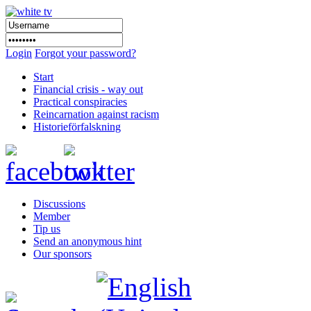
Login
Forgot your password?
Start
Financial crisis - way out
Practical conspiracies
Reincarnation against racism
Historieförfalskning
Discussions
Member
Tip us
Send an anonymous hint
Our sponsors