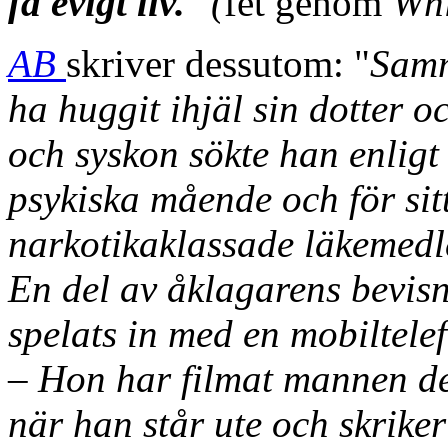
få evigt liv.
" (
fet genom
Whi
AB
skriver dessutom: "
Samm
ha huggit ihjäl sin dotter
och syskon sökte han enligt 
psykiska mående och för sit
narkotikaklassade läkemedle
En del av åklagarens bevis
spelats in med en mobiltel
– Hon har filmat mannen d
när han står ute och skrike