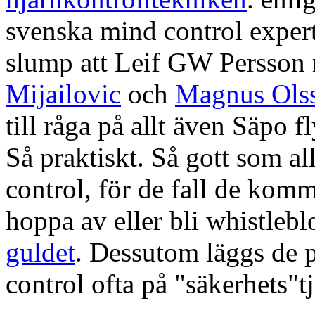
svenska mind control experte
slump att Leif GW Persson 
Mijailovic
och
Magnus Ols
till råga på allt även Säpo f
Så praktiskt. Så gott som al
control, för de fall de kom
hoppa av eller bli whistleb
guldet
. Dessutom läggs de 
control ofta på "säkerhets"t