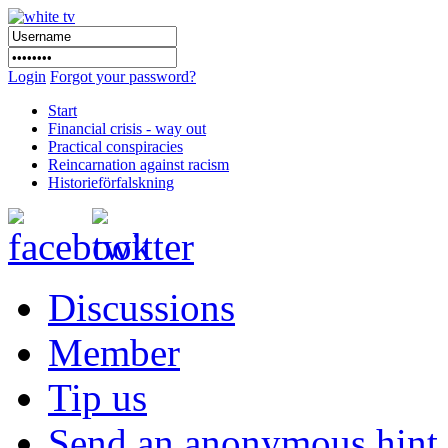
Login
Forgot your password?
Start
Financial crisis - way out
Practical conspiracies
Reincarnation against racism
Historieförfalskning
Discussions
Member
Tip us
Send an anonymous hint