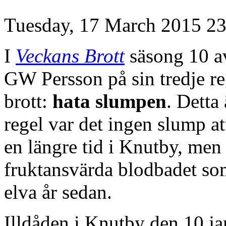
Tuesday, 17 March 2015 23
I
Veckans Brott
säsong 10 av
GW Persson på sin tredje reg
brott:
hata slumpen
. Detta
regel var det ingen slump 
en längre tid i Knutby, men 
fruktansvärda blodbadet som
elva år sedan.
Illdåden i Knutby den 10 j