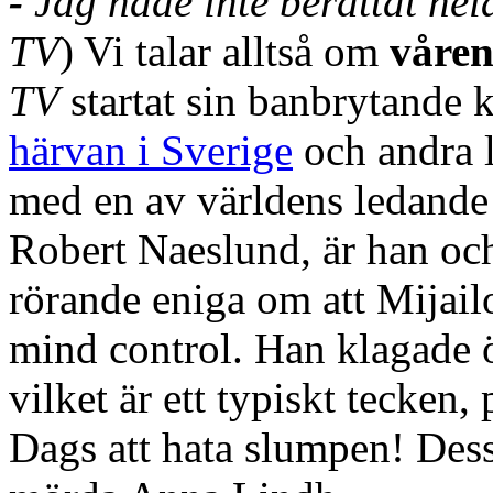
-
Jag hade inte berättat hel
TV
) Vi talar alltså om
våren
TV
startat sin banbrytande 
härvan i Sverige
och andra l
med en av världens ledande
Robert Naeslund, är han oc
rörande eniga om att Mijail
mind control. Han klagade ö
vilket är ett typiskt tecken
Dags att hata slumpen! Des