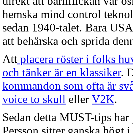
direkt att barnflickan var o
hemska mind control teknol
sedan 1940-talet. Bara US
att behärska och sprida den
Att
placera röster i folks 
och tänker är en klassiker
. 
kommandon som ofta är svår
voice to skull
eller
V2K
.
Sedan detta MUST-tips har 
Persson sitter ganska högt 