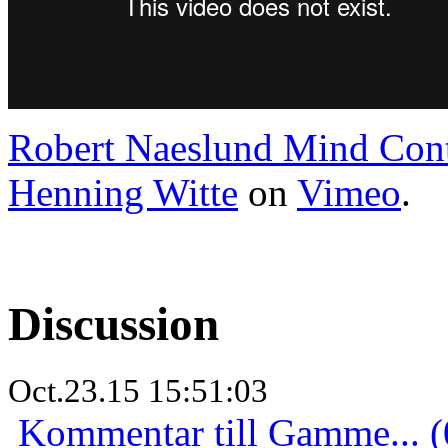
Robert Naeslund Mind Cont
Henning Witte
on
Vimeo
.
Discussion
Oct.23.15 15:51:03
Kommentar till Gamme... (