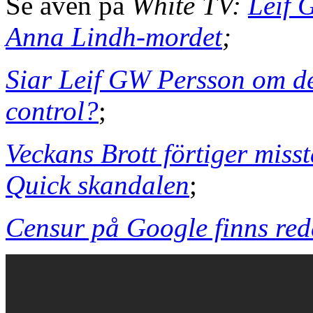
Se även på
White TV:
Leif 
Anna Lindh-mordet
;
Siar Leif GW Persson om de
control?
;
Veckans Brott förtiger miss
Quick skandalen
;
Censur på Google finns red