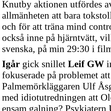
Knutby aktionen utfördes av 
allmänheten att bara toksto
och för att träna mind contr
också inne på hjärntvätt, vi
svenska, på min 29:30 i fil
Igår
gick snillet
Leif GW
i
fokuserade på problemet at
Palmemörkläggaren Ulf Åsgå
med idiotutredningen att Ol
ensam galning? Psykiatern