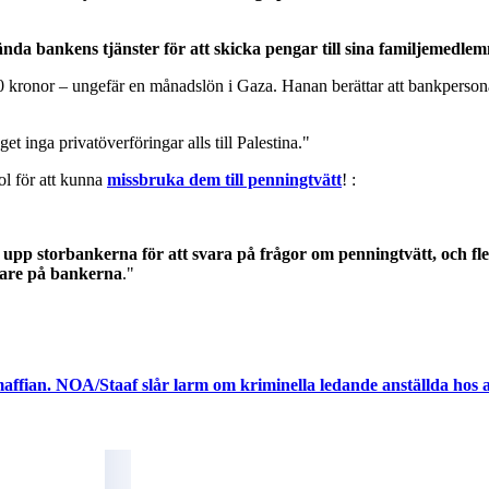
 använda bankens tjänster för att skicka pengar till sina familjemed
kronor – ungefär en månadslön i Gaza. Hanan berättar att bankpersonalen
 inga privatöverföringar alls till Palestina."
ol för att kunna
missbruka dem till penningtvätt
! :
lisen upp storbankerna för att svara på frågor om penningtvätt, oc
ttare på bankerna
."
ffian. NOA/Staaf slår larm om kriminella ledande anställda hos 