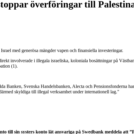
ppar överföringar till Palestina
Israel med generösa mängder vapen och finansiella investeringar.
 direkt involverade i illegala israeliska, koloniala bosättningar på Vä
tion (1).
da Banken, Svenska Handelsbanken, Alecta och Pensionsfonderna har såd
 därmed skyldiga till illegal verksamhet under internationell lag."
to till sin systers konto lät ansvariga på Swedbank meddela att ”Pal