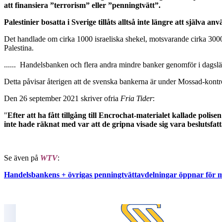
att finansiera ”terrorism” eller ”penningtvätt”.
Palestinier bosatta i Sverige tillåts alltså inte längre att själva
Det handlade om cirka 1000 israeliska shekel, motsvarande cirka 3000 
Palestina.
...... Handelsbanken och flera andra mindre banker genomför i dagsläget
Detta påvisar återigen att de svenska bankerna är under Mossad-kontr
Den 26 september 2021 skriver ofria
Fria Tider
:
"
Efter att ha fått tillgång till Encrochat-materialet kallade po
inte hade räknat med var att de gripna visade sig vara beslutsfa
Se även på
WTV
:
Handelsbankens + övrigas penningtvättavdelningar öppnar för ma