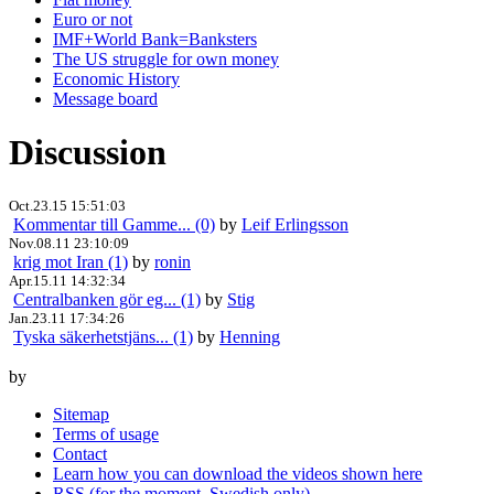
Euro or not
IMF+World Bank=Banksters
The US struggle for own money
Economic History
Message board
Discussion
Oct.23.15 15:51:03
Kommentar till Gamme... (0)
by
Leif Erlingsson
Nov.08.11 23:10:09
krig mot Iran (1)
by
ronin
Apr.15.11 14:32:34
Centralbanken gör eg... (1)
by
Stig
Jan.23.11 17:34:26
Tyska säkerhetstjäns... (1)
by
Henning
by
Sitemap
Terms of usage
Contact
Learn how you can download the videos shown here
RSS (for the moment, Swedish only)