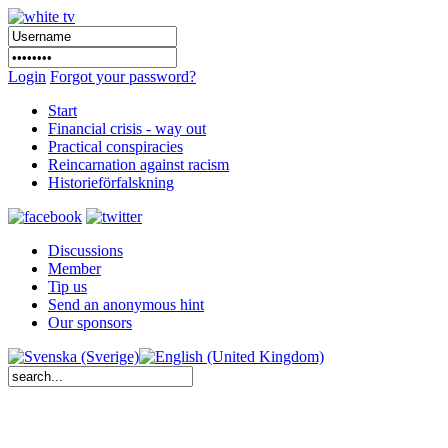
Login
Forgot your password?
Start
Financial crisis - way out
Practical conspiracies
Reincarnation against racism
Historieförfalskning
Discussions
Member
Tip us
Send an anonymous hint
Our sponsors