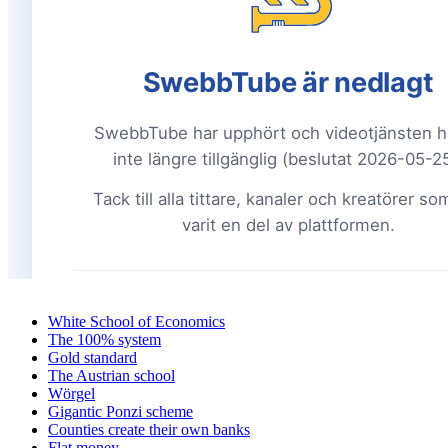
White School of Economics
The 100% system
Gold standard
The Austrian school
Wörgel
Gigantic Ponzi scheme
Counties create their own banks
Flat money