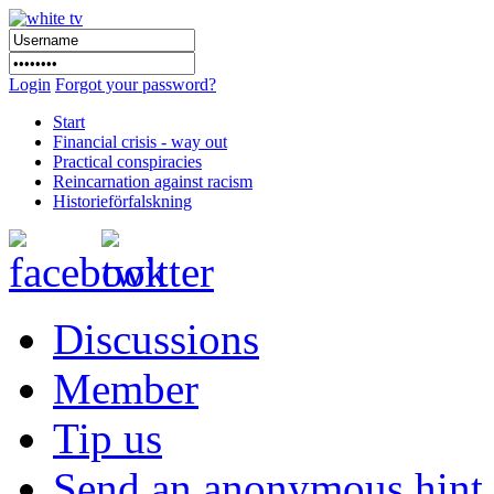
Login
Forgot your password?
Start
Financial crisis - way out
Practical conspiracies
Reincarnation against racism
Historieförfalskning
Discussions
Member
Tip us
Send an anonymous hint