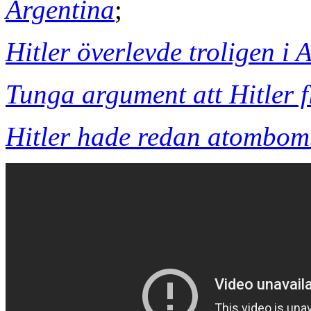
Argentina
;
Hitler överlevde troligen i 
Tunga argument att Hitler f
Hitler hade redan atombom