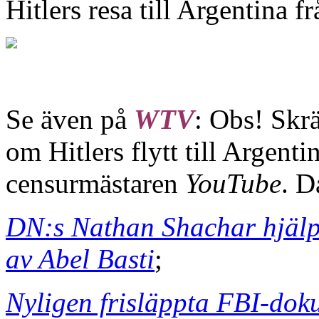
Hitlers resa till Argentina
Se även på
WTV
: Obs! Skr
om Hitlers flytt till Argent
censurmästaren
YouTube
. D
DN:s Nathan Shachar hjälp
av Abel Basti
;
Nyligen frisläppta FBI-doku