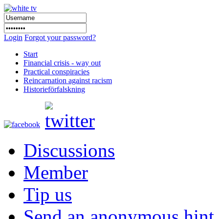
Login
Forgot your password?
Start
Financial crisis - way out
Practical conspiracies
Reincarnation against racism
Historieförfalskning
Discussions
Member
Tip us
Send an anonymous hint