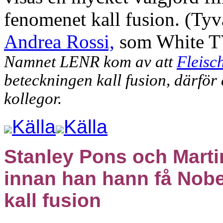
fenomenet kall fusion. (Tyv
Andrea Rossi,
som White TV
Namnet
L
ENR kom av
att
Fleisc
beteckningen kall fusion, därför
kollegor.
Källa
Källa
Stanley Pons och Mart
innan han hann få Nobe
kall fusion