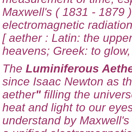
Maxwell's ( 1831 - 1879 )
electromagnetic radiation 
[ aether : Latin: the upper
heavens; Greek: to glow, 
The
Luminiferous Aeth
since Isaac Newton as th
aether
"
filling the univer
heat and light to our ey
understand by Maxwell's 