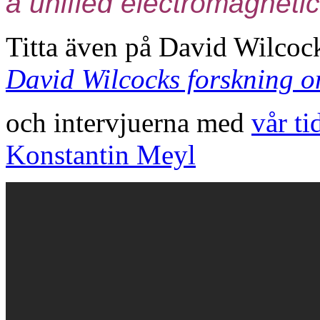
a unified electromagnet
Titta även på David Wilcock
David Wilcocks forskning om 
och intervjuerna med
vår ti
Konstantin Meyl