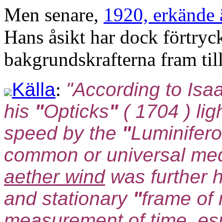
Men senare,
1920, erkände ä
Hans åsikt har dock förtryc
bakgrundskrafterna fram till
Källa
:
"According to Isa
his
"
Opticks
"
( 1704 ) ligh
speed by the
"
Luminifer
common or universal med
aether wind
was further 
and stationary
"
frame of 
measurement of time, es