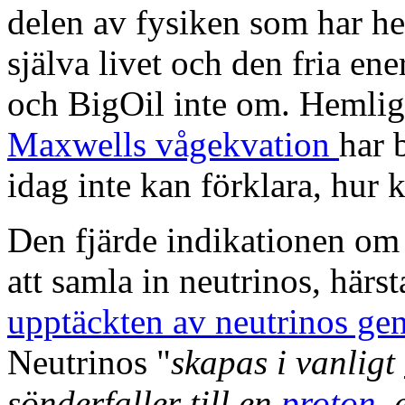
delen av fysiken som har he
själva livet och den fria e
och BigOil inte om. Hemli
Maxwells vågekvation
har b
idag inte kan förklara, hur k
Den fjärde indikationen om 
att samla in neutrinos, härs
upptäckten av neutrinos g
Neutrinos "
skapas i vanligt
sönderfaller till en
proton
,