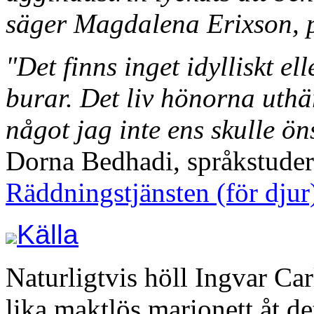
säger Magdalena Erixson, pr
"Det finns inget idylliskt el
burar. Det liv hönorna uthä
något jag inte ens skulle ön
Dorna Bedhadi, språkstuder
Räddningstjänsten (för djur
Källa
Naturligtvis höll Ingvar Carl
lika maktlös marionett åt d