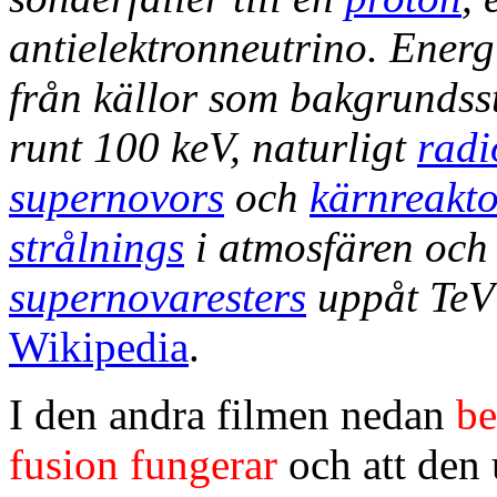
antielektronneutrino. Energ
från källor som bakgrundss
runt 100 keV, naturligt
radi
supernovors
och
kärnreakto
strålnings
i atmosfären oc
supernovaresters
uppåt TeV
Wikipedia
.
I den andra filmen nedan
be
fusion fungerar
och att den 