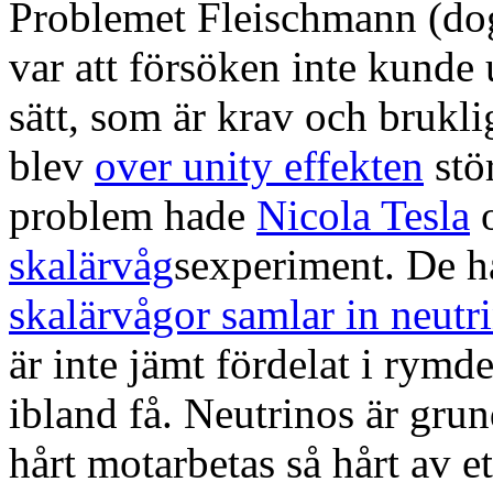
Problemet Fleischmann (dog
var att försöken inte kunde 
sätt, som är krav och brukl
blev
over unity effekten
stö
problem hade
Nicola Tesla
skalärvåg
sexperiment. De h
skalärvågor samlar in neutr
är inte jämt fördelat i rymd
ibland få. Neutrinos är grun
hårt motarbetas så hårt av 