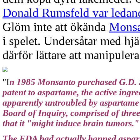
Donald Rumsfeld var ledand
Glöm inte att ökända
Monsa
i spelet. Undersåtar med hj
därför lättare att manipuler
"
I
n 1985 Monsanto purchased G.D. S
patent to aspartame, the active ing
apparently untroubled by aspartame
Board of Inquiry, comprised of three
that it "might induce brain tumors."
The FDA had actually banned asparta