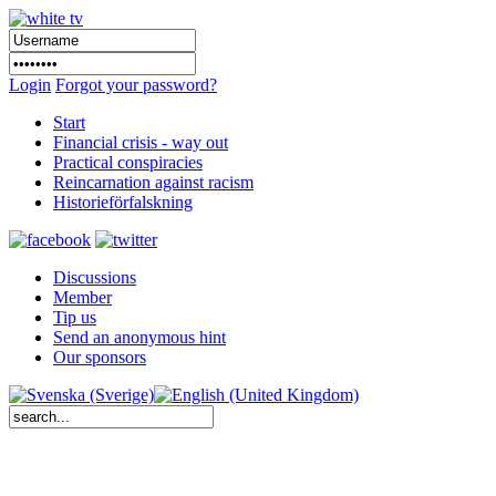
Login
Forgot your password?
Start
Financial crisis - way out
Practical conspiracies
Reincarnation against racism
Historieförfalskning
Discussions
Member
Tip us
Send an anonymous hint
Our sponsors