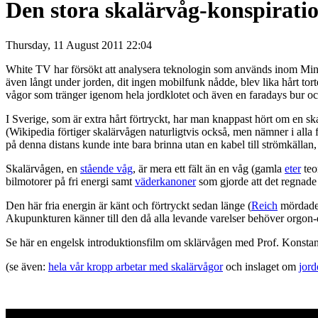
Den stora skalärvåg-konspirati
Thursday, 11 August 2011 22:04
White TV har försökt att analysera teknologin som används inom Mind C
även långt under jorden, dit ingen mobilfunk nådde, blev lika hårt torte
vågor som tränger igenom hela jordklotet och även en faradays bur o
I Sverige, som är extra hårt förtryckt, har man knappast hört om en s
(Wikipedia förtiger skalärvågen naturligtvis också, men nämner i alla 
på denna distans kunde inte bara brinna utan en kabel till strömkälla
Skalärvågen, en
stående våg
, är mera ett fält än en våg (gamla
eter
teo
bilmotorer på fri energi samt
väderkanoner
som gjorde att det regnade 
Den här fria energin är känt och förtryckt sedan länge (
Reich
mördades
Akupunkturen känner till den då alla levande varelser behöver orgon-
Se här en engelsk introduktionsfilm om sklärvågen med Prof. Konstan
(se även:
hela vår kropp arbetar med skalärvågor
och inslaget om
jord