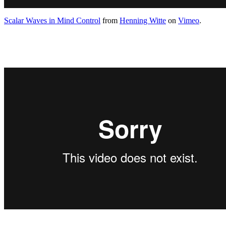
Scalar Waves in Mind Control
from
Henning Witte
on
Vimeo
.