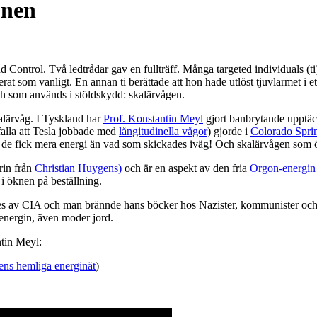
onen
ontrol. Två ledtrådar gav en fullträff. Många targeted individuals (ti)
rat som vanligt. En annan ti berättade att hon hade utlöst tjuvlarmet i e
ch som används i stöldskydd: skalärvågen.
kalärvåg. I Tyskland har
Prof. Konstantin Mey
l
gjort banbrytande upptä
falla att Tesla jobbade med
långitudinella vågor
) gjorde i
Colorado Spri
n, de fick mera energi än vad som skickades iväg! Och skalärvågen som ö
rin från
Christian Huygens)
och är en aspekt av den fria
Orgon-energin
i öknen på beställning.
 av CIA och man brännde hans böcker hos Nazister, kommunister och äve
energin, även moder jord.
tin Meyl:
ens hemliga energinät
)