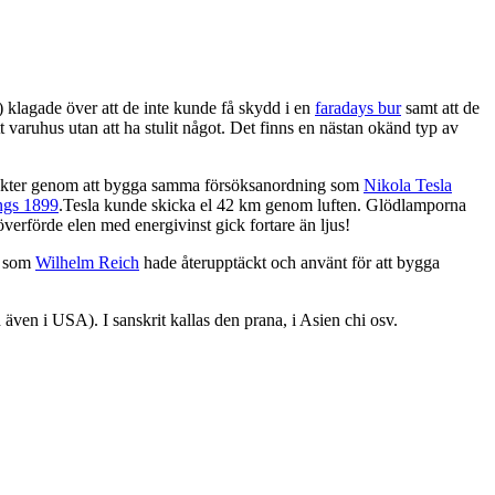
 klagade över att de inte kunde få skydd i en
faradays bur
samt att de
tt varuhus utan att ha stulit något. Det finns en nästan okänd typ av
ckter genom att bygga samma försöksanordning som
Nikola Tesla
ngs 1899
.Tesla kunde skicka el 42 km genom luften. Glödlamporna
verförde elen med energivinst gick fortare än ljus!
som
Wilhelm Reich
hade återupptäckt och använt för att bygga
n i USA). I sanskrit kallas den prana, i Asien chi osv.