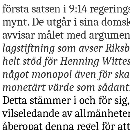
första satsen i 9:14 regerin
mynt. De utgår i sina domsk
avvisar målet med argument
lagstiftning som avser Rik
helt stöd för Henning Witte
något monopol även för ska
monetärt värde som sådant
Detta stämmer i och för si
vilseledande av allmänheten
åberopat denna regel för at