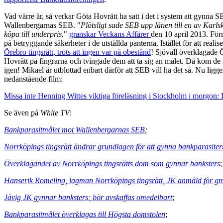
Vad värre är, så verkar Göta Hovrätt ha satt i det i system att gynna S
Wallenbergarnas SEB. "
Plötsligt sade SEB upp lånen till en av Karls
köpa till underpris.
"
granskar Veckans Affärer
den 10 april 2013. Förm
på betryggande säkerheter i de utställda panterna. Istället för att re
Örebro tingsrätt, trots att ingen var på obestånd
! Sjövall överklagade Ö
Hovrätt på fingrarna och tvingade dem att ta sig an målet. Då kom de
igen! Mikael är utblottad enbart därför att SEB vill ha det så. Nu lig
nedanstående film:
Missa inte Henning Wittes viktiga föreläsning i Stockholm i morgon: 
Se även på
White TV
:
Bankparasitmålet mot Wallenbergarnas SEB
;
Norrköpings tingsrätt ändrar grundlagen för att gynna bankparasite
Överklagandet av Norrköpings tingsrätts dom som gynnar banksters
;
Hanserik Romeling, lagman Norrköpings tingsrätt, JK anmäld för grov
Jävig JK gynnar banksters; bör avskaffas omedelbart
;
Bankparasitmålet överklagas till Högsta domstolen
;