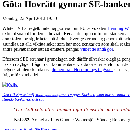
Göta Hovrätt gynnar SE-banke
Monday, 22 April 2013 19:50
White TV har regelbundet rapporterat om EU-advokaten
Henning Wit
extremt snabbt för denna hovrätt. Redan det öppnar för misstanken at
domstolen tog sig friheten att ändra i Sveriges grundlag genom att be
grundlag att alla viktiga saker som har med pengar att göra skall regl
andra privatbanker rätt att emittera pengar,
vilket de ändå gör
.
Eftersom SEB struntar i grundlagen och därför tillverkar olagliga peng
nästan dagligen frågor och kommentarer via dator eller telefon om dett
betyder att den skandalösa
domen från Norrköpings tingsrätt
står fast,
frågor för samhället.
Källa
Den till Bryssel utflyttade göteborgaren Tryggve Karlsten, som har ett antal 
stämde bankerna, och sa:
Du skall veta att vi banker äger domstolarna och tidni
''
Not 352.
Artikel av Lars Gunnar Wolmesjö i Söndag Reportage
rapporterar Bankrättsföreningen
.