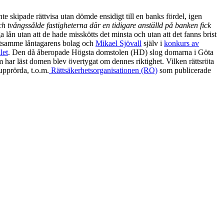
te skipade rättvisa utan dömde ensidigt till en banks fördel, igen
ch tvångssålde fastigheterna där en tidigare anställd på banken fick
 lån utan att de hade misskötts det minsta och utan att det fanns brist
skötsamme låntagarens bolag och
Mikael Sjövall
själv i
konkurs av
let
. Den då åberopade Högsta domstolen (HD) slog domarna i Göta
har läst domen blev övertygat om dennes riktighet. Vilken rättsröta
upprörda, t.o.m.
Rättsäkerhetsorganisationen (RO)
som publicerade