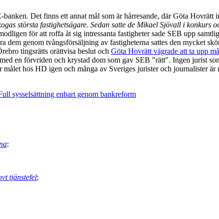
E-banken. Det finns ett annat mål som är hårresande, där Göta Hovrätt in
kogas största fastighetsägare. Sedan satte de Mikael Sjövall i konkurs o
odligen för att roffa åt sig intressanta fastigheter sade SEB upp samtliga
alisera dem genom tvångsförsäljning av fastigheterna sattes den mycket 
rebro tingsrätts orättvisa beslut och
Göta Hovrätt vägrade att ta upp må
 med en förvriden och krystad dom som gav SEB "rätt". Ingen jurist som 
ger målet hos HD igen och många av Sveriges jurister och journalister är 
Full sysselsättning enbart genom bankreform
rna
:
t tjänstefel
;