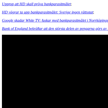
Upprop att HD skall pröva bankparasitmålet
;
HD vägrar ta upp bankparasitmålet: Sverige ingen rättsstat
;
Google skadar White TV: fuskar med bankparasitmålet i Norrköpings 
Bank of England bekräftar att den största delen av pengarna görs av