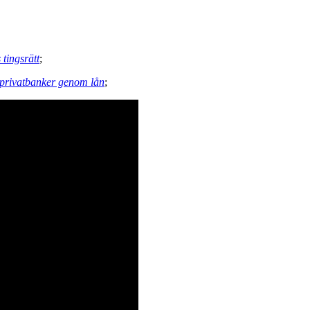
tingsrätt
;
 privatbanker genom lån
;