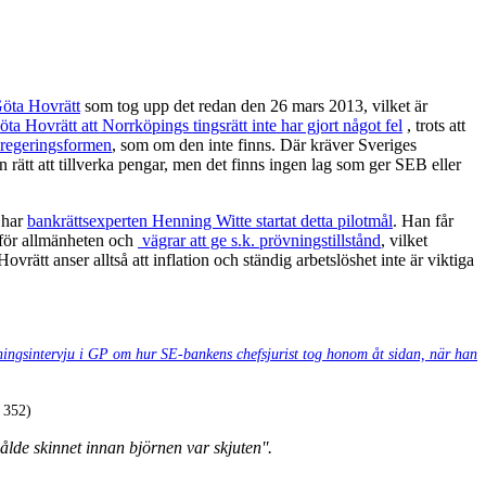
Göta Hovrätt
som tog upp det redan den 26 mars 2013, vilket är
ta Hovrätt att Norrköpings tingsrätt inte har gjort något fel
, trots att
 regeringsformen
, som om den inte finns. Där kräver Sveriges
 rätt att tillverka pengar, men det finns ingen lag som ger SEB eller
 har
bankrättsexperten Henning Witte startat detta pilotmål
. Han får
t för allmänheten och
vägrar att ge s.k. prövningstillstånd
, vilket
ovrätt anser alltså att inflation och ständig arbetslöshet inte är viktiga
idningsintervju i GP om hur SE-bankens chefsjurist tog honom åt sidan, när han
t 352)
lde skinnet innan björnen var skjuten''.