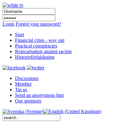
Login
Forgot your password?
Start
Financial crisis - way out
Practical conspiracies
Reincarnation against racism
Historieförfalskning
Discussions
Member
Tip us
Send an anonymous hint
Our sponsors