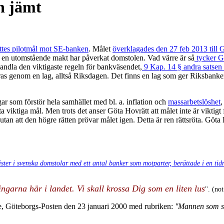
n jämt
tes pilotmål mot SE-banken
. Målet
överklagades den 27 feb 2013 till 
t en utomstående makt har påverkat domstolen. Vad värre är så
tycker Gö
handla den viktigaste regeln för bankväsendet,
9 Kap. 14 § andra satsen
eras genom en lag, alltså Riksdagen. Det finns en lag som ger Riksbanken
ar som förstör hela samhället med bl. a. inflation och
massarbetslöshet
,
a viktiga mål. Men trots det anser Göta Hovrätt att målet inte är viktig
 utan att den högre rätten prövar målet igen. Detta är ren rättsröta. Göta H
tvister i svenska domstolar med ett antal banker som motparter, berättade i en t
ngarna här i landet. Vi skall krossa Dig som en liten lus
''. (no
, Göteborgs-Posten den 23 januari 2000 med rubriken:
''Mannen som så