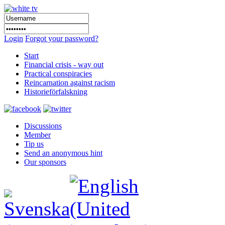
Login
Forgot your password?
Start
Financial crisis - way out
Practical conspiracies
Reincarnation against racism
Historieförfalskning
Discussions
Member
Tip us
Send an anonymous hint
Our sponsors