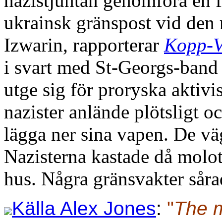
nazistjuntan genomföra en f
ukrainsk gränspost vid den 
Izwarin, rapporterar
Kopp-V
i svart med St-Georgs-band r
utge sig för proryska aktivi
nazister anlände plötsligt oc
lägga ner sina vapen. De vä
Nazisterna kastade då molot
hus. Några gränsvakter såra
Källa Alex Jones
:
"
The m