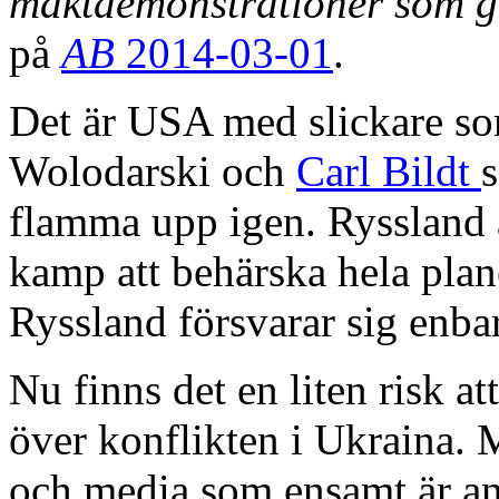
maktdemonstrationer som g
på
AB
2014-03-01
.
Det är USA med slickare s
Wolodarski och
Carl Bildt
s
flamma upp igen. Ryssland 
kamp att behärska hela pla
Ryssland försvarar sig enbar
Nu finns det en liten risk at
över konflikten i Ukraina. M
och media som ensamt är ans