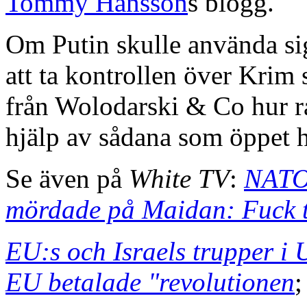
Tommy Hansson
s blogg.
Om Putin skulle använda sig
att ta kontrollen över Krim s
från Wolodarski & Co hur ras
hjälp av sådana som öppet h
Se även på
White TV
:
NATO:
mördade på Maidan: Fuck 
EU:s och Israels trupper i U
EU betalade "revolutionen
;