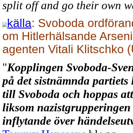
split off and go their own 
källa
: Svoboda ordföran
om Hitlerhälsande
Arseni
agenten Vitali Klitschko 
"
Kopplingen Svoboda-Svens
på det sistnämnda partiets 
till Svoboda och hoppas att
liksom nazistgrupperingen 
inflytande över händelseut