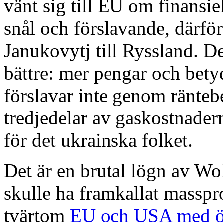
vänt sig till EU om finansie
snål och förslavande, därför
Janukovytj till Ryssland. D
bättre: mer pengar och betyd
förslavar inte genom räntebe
tredjedelar av gaskostnadern
för det ukrainska folket.
Det är en brutal lögn av Wo
skulle ha framkallat masspr
tvärtom
EU och USA med öve