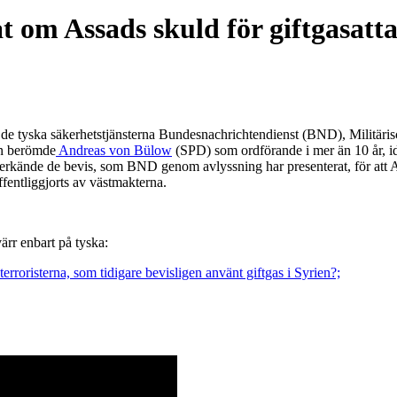
t om Assads skuld för giftgasatt
r de tyska säkerhetstjänsterna Bundesnachrichtendienst (BND), Militär
en berömde
Andreas von Bülow
(SPD) som ordförande i mer än 10 år, 
rkände de bevis, som BND genom avlyssning har presenterat, för att As
ffentliggjorts av västmakterna.
ärr enbart på tyska:
rroristerna, som tidigare bevisligen använt giftgas i Syrien?;