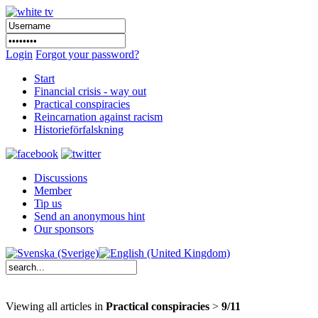
Login
Forgot your password?
Start
Financial crisis - way out
Practical conspiracies
Reincarnation against racism
Historieförfalskning
Discussions
Member
Tip us
Send an anonymous hint
Our sponsors
Viewing all articles in
Practical conspiracies
>
9/11