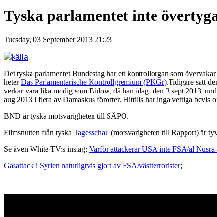
Tyska parlamentet inte övertyga
Tuesday, 03 September 2013 21:23
källa
Det tyska parlamentet Bundestag har ett kontrollorgan som övervaka
heter
Das Parlamentarische Kontrollgremium (PKGr)
.Tidigare satt d
verkar vara lika modig som Bülow, då han idag, den 3 sept 2013, unde
aug 2013 i flera av Damaskus förorter. Hittills har inga vettiga bevis o
BND är tyska motsvarigheten till SÄPO.
Filmsnutten från tyska
Tagesschau
(motsvarigheten till Rapport) är tyv
Se även White TV:s inslag:
Varför attackerar USA inte FSA/al Nusra-te
Gasattack i Syrien naturligtvis gjort av FSA/västterrorister
;