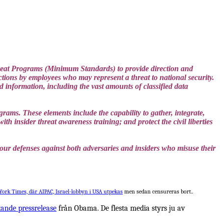
eat Programs (Minimum Standards) to provide direction and
ctions by employees who may represent a threat to national security.
d information, including the vast amounts of classified data
ams. These elements include the capability to gather, integrate,
h insider threat awareness training; and protect the civil liberties
e our defenses against both adversaries and insiders who misuse their
ork Times, där AIPAC, Israel-lobbyn i USA utpekas
men sedan censureras bort..
ande pressrelease
från Obama. De flesta media styrs ju av