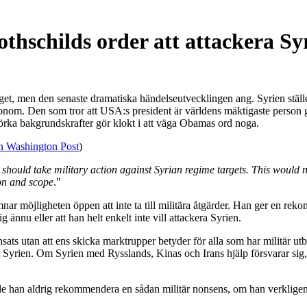
hschilds order att attackera Sy
et, men den senaste dramatiska händelseutvecklingen ang. Syrien ställer
s honom. Den som tror att USA:s president är världens mäktigaste person
 mörka bakgrundskrafter gör klokt i att väga Obamas ord noga.
rån Washington Post
)
es should take military action against Syrian regime targets. This would
ion and scope
."
 lämnar möjligheten öppen att inte ta till militära åtgärder. Han ger en r
g ännu eller att han helt enkelt inte vill attackera Syrien.
sats utan att ens skicka marktrupper betyder för alla som har militär utb
t Syrien. Om Syrien med Rysslands, Kinas och Irans hjälp försvarar sig, 
 han aldrig rekommendera en sådan militär nonsens, om han verkligen h