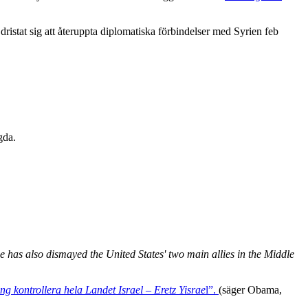
dristat sig att återuppta diplomatiska förbindelser med Syrien feb
gda.
has also dismayed the United States' two main allies in the Middle
g kontrollera hela Landet Israel – Eretz Yisrae
l”.
(säger Obama,