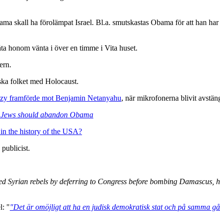
ama skall ha förolämpat Israel. Bl.a. smutskastas Obama för att han har 
a honom vänta i över en timme i Vita huset.
ern.
ska folket med Holocaust.
kozy framförde mot Benjamin Netanyahu
, när mikrofonerna blivit avstän
 Jews should abandon Obama
 in the history of the USA?
 publicist.
d Syrian rebels by deferring to Congress before bombing Damascus, he 
l: "
"Det är omöjligt att ha en judisk demokratisk stat och på samma gån