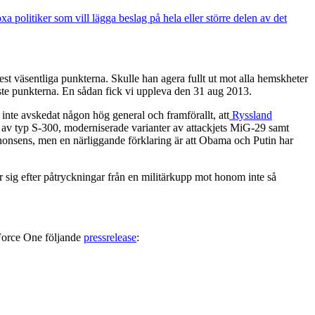
 politiker som vill lägga beslag på hela eller större delen av det
est väsentliga punkterna. Skulle han agera fullt ut mot alla hemskheter
aste punkterna. En sådan fick vi uppleva den 31 aug 2013.
s inte avskedat någon hög general och framförallt, att
Ryssland
n av typ S-300, moderniserade varianter av attackjets MiG-29 samt
s nonsens, men en närliggande förklaring är att Obama och Putin har
sig efter påtryckningar från en militärkupp mot honom inte så
 Force One följande
pressrelease
: