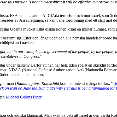
te this mission is not time-sensitive; it will be effective tomorrow, o
-Nusra, FSA och alla andra Al-CIAda terrorister och mot Israel, som är de
serades av Assadregimen, så kan varje fördröjning med ett slag mot den
kapslar Obama mycket listig diskussionen kring en militär dumhet, som
har bestämt sig. Efter den långa tiden och alla hemska händelser borde han
childpiskan i nacken.
might, but in our example as a government of the people, by the people, 
resentatives in Congress.
"
 under galgen? Därför att han har hela tiden spelat en skicklig fördrö
eropa NDAA (National Defense Authorization Act) [Nationella Försvars
gärder mot en annan nation.
glar man
Obama against Rothschild
kommer inte så många träffar.: "
Ti
k on Iran ob June the 18th that’s why Petraus is being humiliated for 
sten
Michael Collins Piper
.
ation och judiska klagomål. Man skall då veta att Israel är den värsta Ro