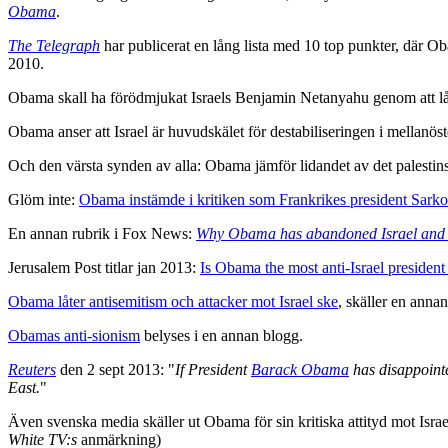
Obama
.
The Telegraph
har publicerat en lång lista med 10 top punkter, där Ob
2010.
Obama skall ha förödmjukat Israels Benjamin Netanyahu genom att låt
Obama anser att Israel är huvudskälet för destabiliseringen i mellanöst
Och den värsta synden av alla: Obama jämför lidandet av det palestin
Glöm inte:
Obama instämde i kritiken som Frankrikes president Sar
En annan rubrik i Fox News:
Why Obama has abandoned Israel and
Jerusalem Post titlar jan 2013:
Is Obama the most anti-Israel president
Obama låter antisemitism och attacker mot Israel ske
, skäller en annan
Obamas anti-sionism
belyses i en annan blogg.
Reuters
den 2 sept 2013: "
If President
Barack Obama
has disappointe
East.
"
Även svenska media skäller ut Obama för sin kritiska attityd mot Israe
White TV:s
anmärkning)