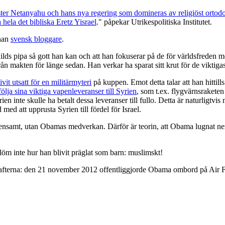
ister Netanyahu och hans nya regering som domineras av religiöst ortodoxa
ela det bibliska Eretz Yisrael
." påpekar Utrikespolitiska Institutet.
nan
svensk bloggare
.
ilds pipa så gott han kan och att han fokuserar på de för världsfreden m
ån makten för länge sedan. Han verkar ha sparat sitt krut för de viktig
ivit utsatt för en militärmyteri
på kuppen. Emot detta talar att han hittill
lja sina viktiga vapenleveranser till Syrien
, som t.ex. flygvärnsrakete
 inte skulle ha betalt dessa leveranser till fullo. Detta är naturligtvi
med att upprusta Syrien till fördel för Israel.
nsamt, utan Obamas medverkan. Därför är teorin, att Obama lugnat ner 
Glöm inte hur han blivit präglat som barn: muslimskt!
dkrafterna: den 21 november 2012 offentliggjorde Obama ombord på Air