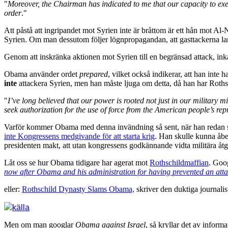
"
Moreover, the Chairman has indicated to me that our capacity to execu
order
."
Att påstå att ingripandet mot Syrien inte är bråttom är ett hån mot Al
Syrien. Om man dessutom följer lögnpropagandan, att gasttackerna lan
Genom att inskränka aktionen mot Syrien till en begränsad attack, in
Obama använder ordet
prepared
, vilket också indikerar, att han inte 
inte
attackera Syrien, men han måste ljuga om detta, då han har Roths
"
I’ve long believed that our power is rooted not just in our military 
seek authorization for the use of force from the American people’s rep
Varför kommer Obama med denna invändning så sent, när han redan står
inte Kongressens medgivande för att starta krig
. Han skulle kunna åb
presidenten makt, att utan kongressens godkännande vidta militära åt
Låt oss se hur Obama tidigare har agerat mot
Rothschildmaffian
. Goo
now after Obama and his administration for having prevented an attac
eller:
Rothschild Dynasty Slams Obama,
skriver den duktiga journali
källa
Men om man googlar
Obama against Israel
, så kryllar det av inform