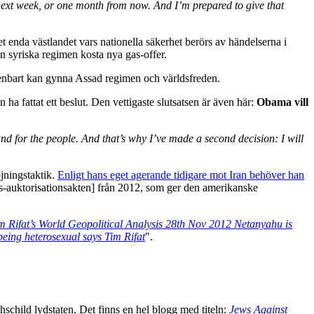
r next week, or one month from now. And I’m prepared to give that
t enda västlandet vars nationella säkerhet berörs av händelserna i
 syriska regimen kosta nya gas-offer.
 enbart kan gynna Assad regimen och världsfreden.
 ha fattat ett beslut. Den vettigaste slutsatsen är även här:
Obama
vill
and for the people. And that’s why I’ve made a second decision: I will
jningstaktik.
Enligt hans eget agerande tidigare mot Iran behöver han
-auktorisationsakten] från 2012, som ger den amerikanske
m Rifat’s World Geopolitical Analysis 28th Nov 2012 Netanyahu is
being heterosexual says Tim Rifat
".
thschild lydstaten. Det finns en hel blogg med titeln:
Jews Against