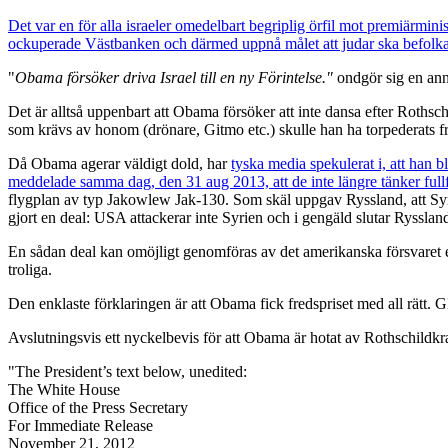
Det var en för alla israeler omedelbart begriplig örfil mot premiärmin
ockuperade Västbanken och därmed uppnå målet att judar ska befolka h
"
Obama försöker driva Israel till en ny Förintelse."
ondgör sig en an
Det är alltså uppenbart att Obama försöker att inte dansa efter Rothsch
som krävs av honom (drönare, Gitmo etc.) skulle han ha torpederats fr
Då Obama agerar väldigt dold, har
tyska media spekulerat i, att han bl
meddelade samma dag, den 31 aug 2013, att de inte längre tänker fullfö
flygplan av typ Jakowlew Jak-130. Som skäl uppgav Ryssland, att Syrien
gjort en deal: USA attackerar inte Syrien och i gengäld slutar Ryssland 
En sådan deal kan omöjligt genomföras av det amerikanska försvaret e
troliga.
Den enklaste förklaringen är att Obama fick fredspriset med all rätt. 
Avslutningsvis ett nyckelbevis för att Obama är hotat av Rothschil
"The President’s text below, unedited:
The White House
Office of the Press Secretary
For Immediate Release
November 21, 2012