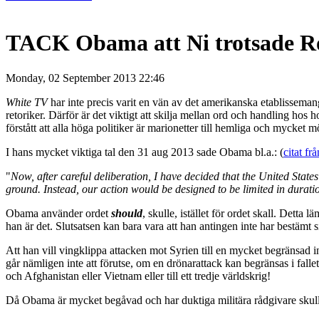
TACK Obama att Ni trotsade Rot
Monday, 02 September 2013 22:46
White TV
har inte precis varit en vän av det amerikanska etablissemang
retoriker. Därför är det viktigt att skilja mellan ord och handling ho
förstått att alla höga politiker är marionetter till hemliga och mycket
I hans mycket viktiga tal den 31 aug 2013 sade Obama bl.a.: (
citat f
"
Now, after careful deliberation, I have decided that the United Stat
ground. Instead, our action would be designed to be limited in durat
Obama använder ordet
should
, skulle, istället för ordet skall. Detta
han är det. Slutsatsen kan bara vara att han antingen inte har bestämt si
Att han vill vingklippa attacken mot Syrien till en mycket begränsad in
går nämligen inte att förutse, om en drönarattack kan begränsas i falle
och Afghanistan eller Vietnam eller till ett tredje världskrig!
Då Obama är mycket begåvad och har duktiga militära rådgivare skulle