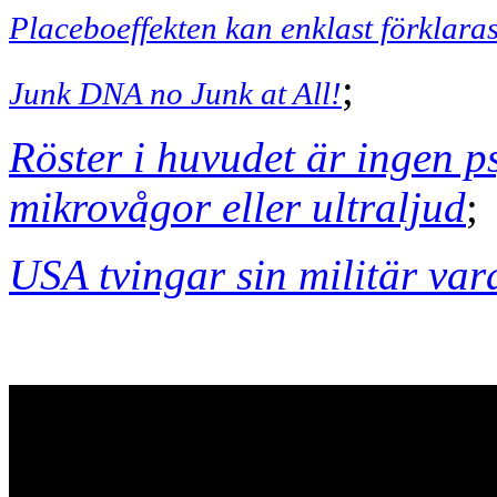
Placeboeffekten kan enklast förklar
;
Junk DNA no Junk at All!
Röster i huvudet är ingen p
mikrovågor eller ultraljud
;
USA tvingar sin militär var