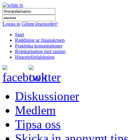
Logga in
Glömt lösenordet?
Start
Räddning ur finanskrisen
Praktiska konspirationer
Reinkarnation mot rasism
Historieförfalskning
Diskussioner
Medlem
Tipsa oss
Skicka in anonymt tips