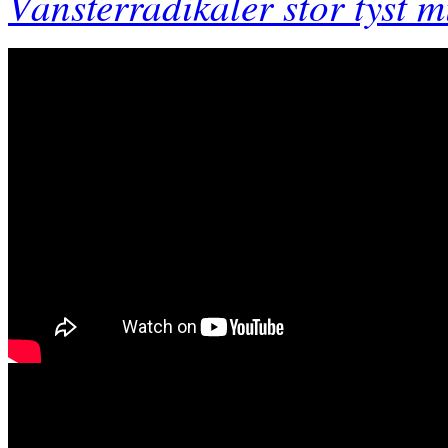
Vänsterradikaler stör tyst m