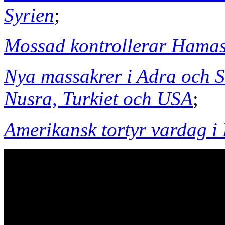
Syrien
;
Mossad kontrollerar Hama
Nya massakrer i Adra och S
Nusra, Turkiet och USA
;
Amerikansk tortyr vardag i 