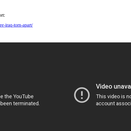
rt:
e-iraq-torn-apart/