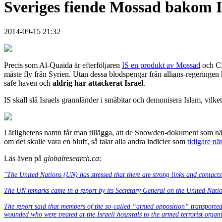
Sveriges fiende Mossad bakom 
2014-09-15 21:32
Precis som Al-Quaida är efterföljaren
IS en produkt av Mossad
och CI
måste fly från Syrien. Utan dessa blodspengar från allians-regeringen 
safe haven och
aldrig har attackerat Israel
.
IS skall slå Israels grannländer i småbitar och demonisera Islam, vilk
I ärlighetens namn får man tillägga, att de Snowden-dokument som nämn
om det skulle vara en bluff, så talar alla andra indicier som
tidigare n
Läs även på
globalresearch.ca
:
"The United Nations (UN) has stressed that there are strong links and contacts 
The UN remarks came in a report by its Secretary General on the United Na
The report said that members of the so-called “armed opposition” transported
wounded who were treated at the Israeli hospitals to the armed terrorist organi