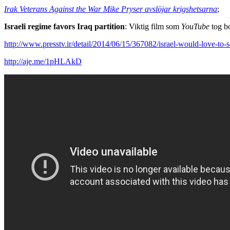
Irak Veterans Against the War Mike Pryser avslöjar krigshetsarna
;
Israeli regime favors Iraq partition
:
Viktig film som
YouTube
tog bo
http://www.presstv.ir/detail/2014/06/15/367082/israel-would-love-to-se
http://aje.me/1pHLAkD