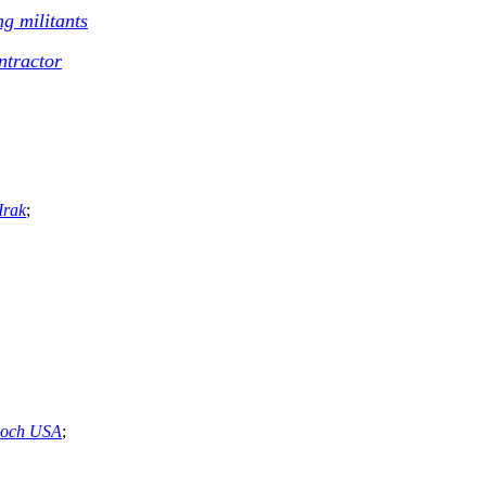
ng militants
ntractor
Irak
;
t och USA
;