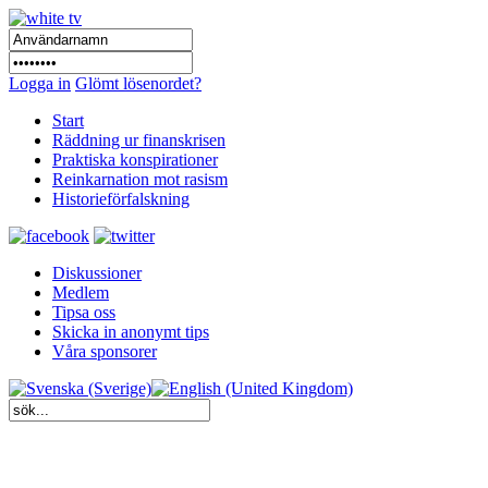
Logga in
Glömt lösenordet?
Start
Räddning ur finanskrisen
Praktiska konspirationer
Reinkarnation mot rasism
Historieförfalskning
Diskussioner
Medlem
Tipsa oss
Skicka in anonymt tips
Våra sponsorer