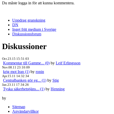
Du måste logga in för att kunna kommentera.
Uppdrag granskning
DN
Inget fritt medium i Sverige
Diskussionsforum
Diskussioner
Oct.23.15 15:51:03
Kommentar till Gamme... (0)
by
Leif Erlingsson
Nov.08.11 23:10:09
krig mot Iran (1)
by
ronin
Apr.15.11 14:32:34
Centralbanken gör eg... (1)
by
Stig
Jan.23.11 17:34:26
Tyska säkerhetstjäns... (1)
by
Henning
by
Sitemap
Användarvillkor