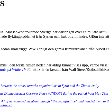
IS
A. Mossad-kontrollerade Sverige har därför gett över en miljard kr till
hade flyktingproblemet från Syrien och Irak blivit mindre. Glöm inte at
et sedan skall trigga WW3 enligt den gamla frimurarplanen från Albert P
s i den första filmen nedan har aldrig kunnat visas upp, varför vissa 
ämnts på
White TV
för att IS är en kreatur från Wall Street/Rothschild/R
between the armed terrorist organizations in Syria and the Zionist entity.
tions Disengagement Observer Force (UNDOF) during the period from May 29th 
 47 of its wounded members through “the ceasefire line” and handed them to th
zations."