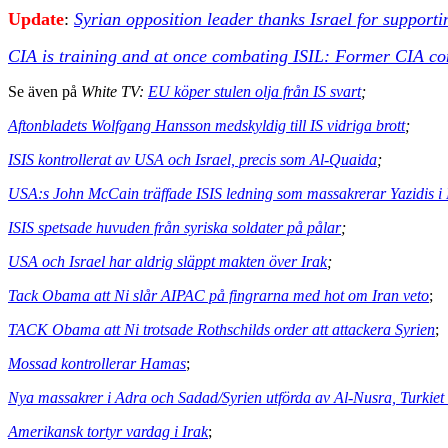
Update
:
Syrian opposition leader thanks Israel for supporti
CIA is training and at once combating ISIL: Former CIA co
Se även på
White TV:
EU köper stulen olja från IS svart
;
Aftonbladets Wolfgang Hansson medskyldig till IS vidriga brott
;
ISIS kontrollerat av USA och Israel, precis som Al-Quaida
;
USA:s John McCain träffade ISIS ledning som massakrerar Yazidis i 
ISIS spetsade huvuden från syriska soldater på pålar
;
USA och Israel har aldrig släppt makten över Irak
;
Tack Obama att Ni slår AIPAC på fingrarna med hot om Iran veto
;
TACK Obama att Ni trotsade Rothschilds order att attackera Syrien
;
Mossad kontrollerar Hamas
;
Nya massakrer i Adra och Sadad/Syrien utförda av Al-Nusra, Turkie
Amerikansk tortyr vardag i Irak
;