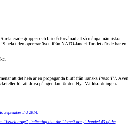
 IS-relaterade grupper och blir då förvånad att så många människor
t IS hela tiden opererar även ifrån NATO-landet Turkiet där de har en
ike.
menar att det hela är en propaganda bluff från iranska
Press-TV
. Även
ockefeller för att driva på agendan för den Nya Världsordningen.
to September 3rd 2014.
e “Israeli army”, indicating that the “Israeli army” handed 43 of the