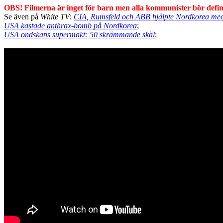
OBS! Filmerna är inget för barn men alla kommunister bör defini
Se även på
White TV:
CIA, Rumsfeld och ABB hjälpte Nordkorea m
USA kastade anthrax-bomb på Nordkorea
;
USA ondskans supermakt: 50 skrämmande skäl
;