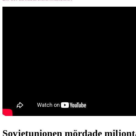
Sovjetunionen mördade miljontal