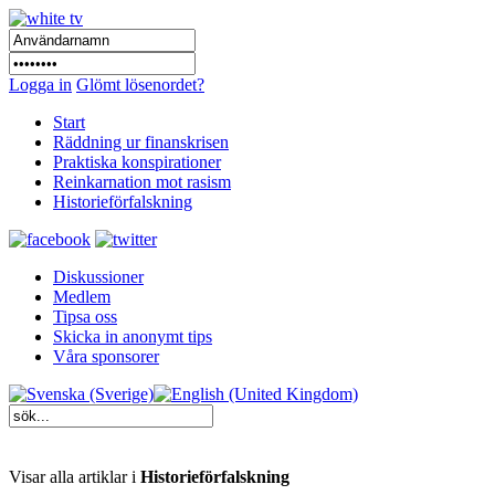
Logga in
Glömt lösenordet?
Start
Räddning ur finanskrisen
Praktiska konspirationer
Reinkarnation mot rasism
Historieförfalskning
Diskussioner
Medlem
Tipsa oss
Skicka in anonymt tips
Våra sponsorer
Visar alla artiklar i
Historieförfalskning