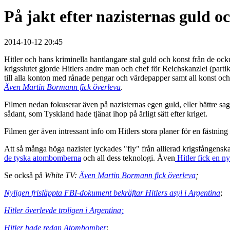
På jakt efter nazisternas guld o
2014-10-12 20:45
Hitler och hans kriminella hantlangare stal guld och konst från de oc
krigsslutet gjorde Hitlers andre man och chef för Reichskanzlei (partik
till alla konton med rånade pengar och värdepapper samt all konst oc
Även Martin Bormann fick överleva
.
Filmen nedan fokuserar även på nazisternas egen guld, eller bättre sa
sådant, som Tyskland hade tjänat ihop på ärligt sätt efter kriget.
Filmen ger även intressant info om Hitlers stora planer för en fästni
Att så många höga nazister lyckades "fly" från allierad krigsfångenska
de tyska atombomberna
och all dess teknologi. Även
Hitler fick en ny
Se också på
White TV:
Även Martin Bormann fick överleva
;
Nyligen frisläppta FBI-dokument bekräftar Hitlers asyl i Argentina
;
Hitler överlevde troligen i Argentina;
Hitler hade redan Atombomber
;