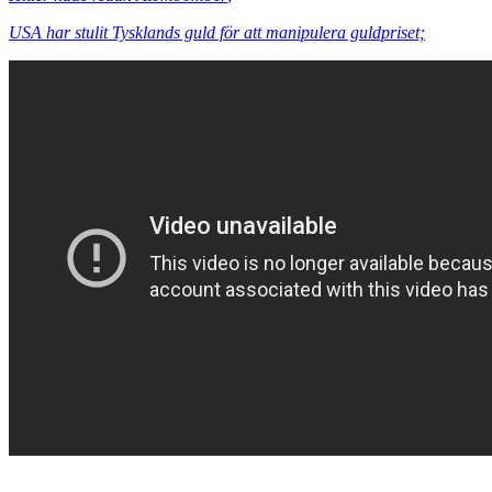
USA har stulit Tysklands guld för att manipulera guldpriset;