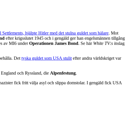
 Settlements, hjälpte Hitler med det stulna guldet som hälare
. Mot
and
efter krigsslutet 1945 och i gengäld ger han engelsmännen tillgång
des av MI6 under
Operationen James Bond
. Se här
White TV:s i
nslag
behålla. Det
tyska guldet som USA stulit
efter andra världskriget var
A, England och Ryssland, die
Alpenfestung
.
zister fick fritt välja asyl och slippa domstolar. I gengäld fick USA