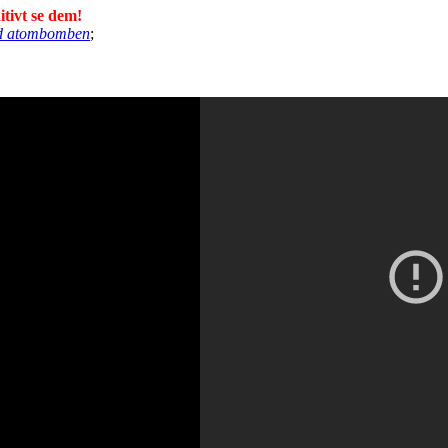
tivt se dem!
ed atombomben
;