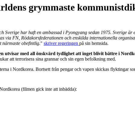
l världens grymmaste kommunistd
h Sverige har haft en ambassad i Pyongyang sedan 1975. Sverige är en
ras via FN, Rödakorsfederationen och enskilda internationella organisat
 närmaste obefintlig.
"
skriver regeringen
på sin hemsida.
en utvisar med all önskvärd tydlighet att inget blivit bättre i Nord
kar att terrorisera sina grannar och sin egen befolkning med.
erna i Nordkorea. Bortsett från pengar och vapen skickas flyktingar som
ordkorea (filmen gick inte att inbädda):