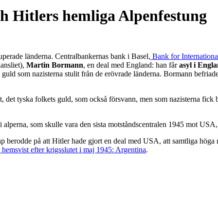
ch Hitlers hemliga Alpenfestung
kuperade länderna. Centralbankernas bank i Basel,
Bank for International
ansliet),
Martin Bormann
, en deal med England: han får
asyl i Engl
h guld som nazisterna stulit från de erövrade länderna. Bormann befria
gt, det tyska folkets guld, som också försvann, men som nazisterna fick 
ng i alperna, som skulle vara den sista motståndscentralen 1945 mot US
p berodde på att Hitler hade gjort en deal med USA, att samtliga höga na
 hemsvist efter krigsslutet i maj 1945: Argentina
.