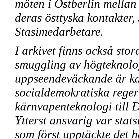
möten i Östberlin mella
deras östtyska kontakter,
Stasimedarbetare.
I arkivet finns också st
smuggling av högteknolog
uppseendeväckande är ka
socialdemokratiska rege
kärnvapenteknologi till D
Ytterst ansvarig var sta
som först upptäckte det 