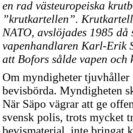
en rad västeuropeiska krutb
”krutkartellen”. Krutkartell
NATO, avslöjades 1985 då s
vapenhandlaren Karl-Erik S
att Bofors sålde vapen och
Om myndigheter tjuvhåller 
bevisbörda. Myndigheten ska
När Säpo vägrar att ge offen
svensk polis, trots mycket t
bevismaterial, inte bringat 