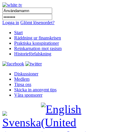
Logga in
Glömt lösenordet?
Start
Räddning ur finanskrisen
Praktiska konspirationer
Reinkarnation mot rasism
Historieförfalskning
Diskussioner
Medlem
Tipsa oss
Skicka in anonymt tips
Våra sponsorer