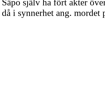
Säpo själv ha fört akter över
då i synnerhet ang. mordet 