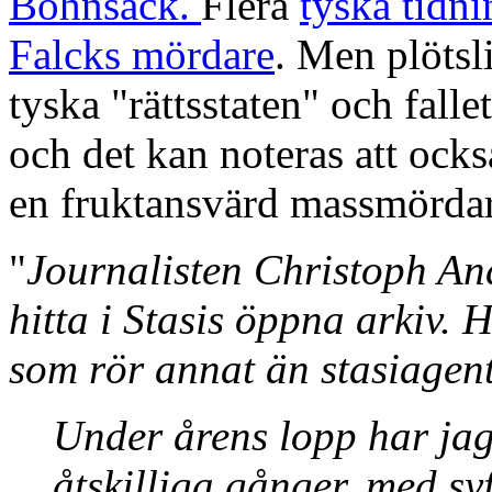
Bohnsack.
Flera
tyska tidni
Falcks mördare
. Men plötsl
tyska "rättsstaten" och falle
och det kan noteras att ock
en fruktansvärd massmördare,
"
Journalisten Christoph And
hitta i Stasis öppna arkiv. 
som rör annat än stasiagent
Under årens lopp har jag 
åtskilliga gånger, med syf