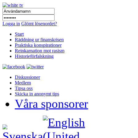
Logga in
Glömt lösenordet?
Start
Räddning ur finanskrisen
Praktiska konspirationer
Reinkarnation mot rasism
Historieförfalskning
Diskussioner
Medlem
Tipsa oss
Skicka in anonymt tips
Våra sponsorer