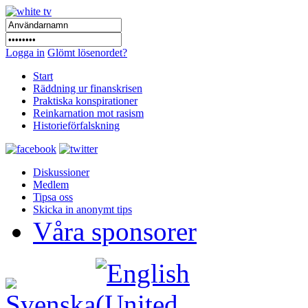
Logga in
Glömt lösenordet?
Start
Räddning ur finanskrisen
Praktiska konspirationer
Reinkarnation mot rasism
Historieförfalskning
Diskussioner
Medlem
Tipsa oss
Skicka in anonymt tips
Våra sponsorer