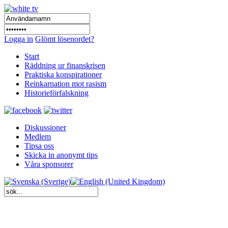
Logga in
Glömt lösenordet?
Start
Räddning ur finanskrisen
Praktiska konspirationer
Reinkarnation mot rasism
Historieförfalskning
Diskussioner
Medlem
Tipsa oss
Skicka in anonymt tips
Våra sponsorer