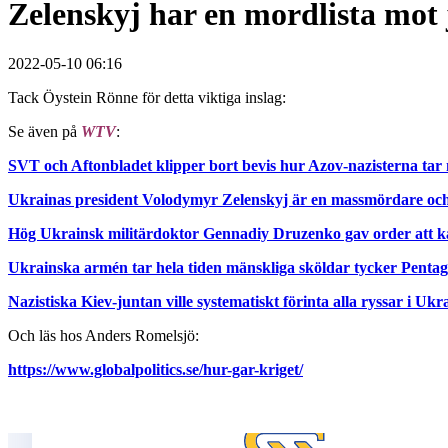
Zelenskyj har en mordlista mot
2022-05-10 06:16
Tack Öystein Rönne för detta viktiga inslag:
Se även på
WTV
:
SVT och Aftonbladet klipper bort bevis hur Azov-nazisterna tar
Ukrainas president Volodymyr Zelenskyj är en massmördare och t
Hög Ukrainsk militärdoktor Gennadiy Druzenko gav order att ka
Ukrainska armén tar hela tiden mänskliga sköldar tycker Pent
Nazistiska Kiev-juntan ville systematiskt förinta alla ryssar i Uk
Och läs hos Anders Romelsjö:
https://www.globalpolitics.se/hur-gar-kriget/