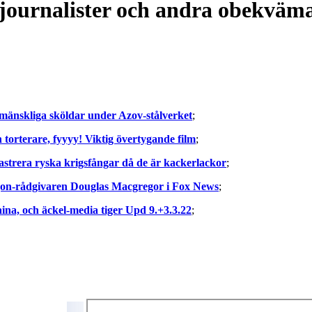
 journalister och andra obekväma
 mänskliga sköldar under Azov-stålverket
;
orterare, fyyyy! Viktig övertygande film
;
strera ryska krigsfångar då de är kackerlackor
;
agon-rådgivaren Douglas Macgregor i Fox News
;
raina, och äckel-media tiger Upd 9.+3.3.22
;