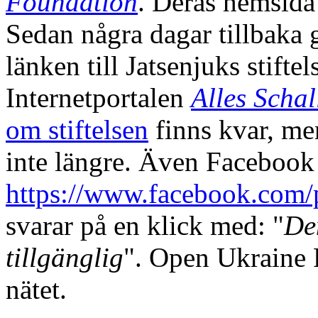
Foundation
. Deras hemsida
Sedan några dagar tillbaka g
länken till Jatsenjuks stifte
Internetportalen
Alles Scha
om stiftelsen
finns kvar, men
inte längre. Även Facebook
https://www.facebook.com
svarar på en klick med: "
Den
tillgänglig
". Open Ukraine F
nätet.