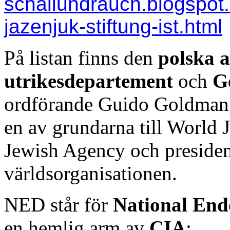
schallundrauch.blogspot.
jazenjuk-stiftung-ist.html
På listan finns den
polska 
utrikesdepartement
och
G
ordförande Guido Goldman,
en av grundarna till World 
Jewish Agency och president
världsorganisationen.
NED står för
National En
en hemlig arm av
CIA
: