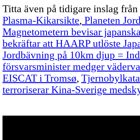
Titta även på tidigare inslag från
Plasma-Kikarsikte
,
Planeten Jor
Magnetometern bevisar japansk
bekräftar att HAARP utlöste Jap
Jordbävning på 10km djup = In
försvarsminister medger väderv
EISCAT i Tromsø
,
Tjernobylkat
terroriserar Kina-Sverige medsk