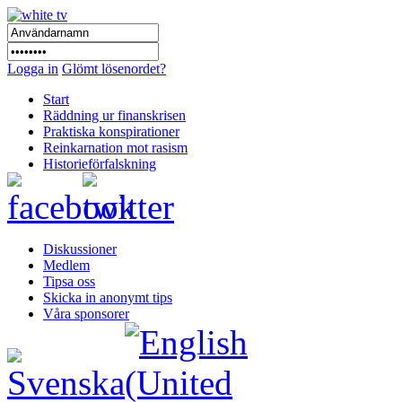
Logga in
Glömt lösenordet?
Start
Räddning ur finanskrisen
Praktiska konspirationer
Reinkarnation mot rasism
Historieförfalskning
Diskussioner
Medlem
Tipsa oss
Skicka in anonymt tips
Våra sponsorer