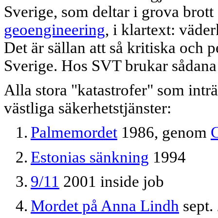
Sverige, som deltar i grova brot
geoengineering
, i klartext: väd
Det är sällan att så kritiska och
Sverige. Hos SVT brukar sådana 
Alla stora "katastrofer" som intr
västliga säkerhetstjänster:
1.
Palmemordet
1986, genom
2.
Estonias sänkning
1994
3.
9/11
2001
inside job
4.
Mordet på Anna Lindh
sept.