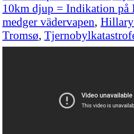
10km djup = Indikation p
medger vädervapen
,
Hillar
Tromsø
,
Tjernobylkatastro