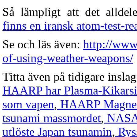
Så lämpligt att det allde
finns en iransk atom-test-re
Se och läs även:
http://www
of-using-weather-weapons/
Titta även på tidigare insla
HAARP har Plasma-Kikarsi
som vapen
,
HAARP Magnetom
tsunami massmordet
,
NASA 
utlöste Japan tsunamin
,
Rys