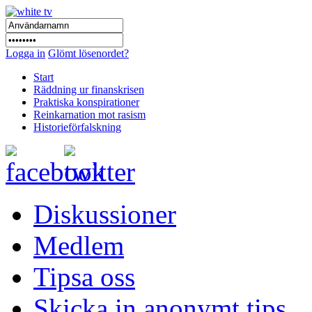
Logga in
Glömt lösenordet?
Start
Räddning ur finanskrisen
Praktiska konspirationer
Reinkarnation mot rasism
Historieförfalskning
Diskussioner
Medlem
Tipsa oss
Skicka in anonymt tips