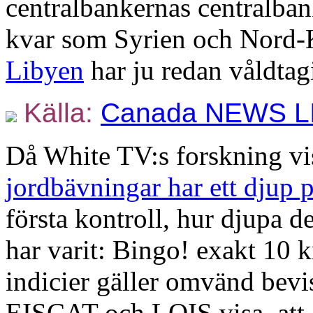
centralbankernas centralbank
kvar som Syrien och Nord-K
Libyen
har ju redan våldtagi
Källa:
Canada NEWS L
Då White TV:s forskning vi
jordbävningar har ett djup 
första kontroll, hur djupa 
har varit: Bingo! exakt 10 k
indicier gäller omvänd bev
EISCAT och LOIS visa, att 