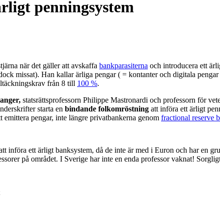
rligt penningsystem
järna när det gäller att avskaffa
bankparasiterna
och introducera ett är
ock missat). Han kallar ärliga pengar ( = kontanter och digitala pengar
ltäckningskrav från 8 till
100 %
.
anger,
statsrättsprofessorn Philippe Mastronardi och professorn för vet
derskrifter starta en
bindande folkomröstning
att införa ett ärligt p
tt emittera pengar, inte längre privatbankerna genom
fractional reserve 
tt införa ett ärligt banksystem, då de inte är med i Euron och har en gr
essorer på området. I Sverige har inte en enda professor vaknat! Sorglig
;