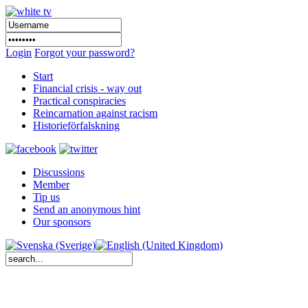
Login
Forgot your password?
Start
Financial crisis - way out
Practical conspiracies
Reincarnation against racism
Historieförfalskning
Discussions
Member
Tip us
Send an anonymous hint
Our sponsors