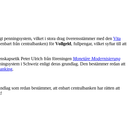
ligt penningsystem, vilket i stora drag överensstämmer med den
Vita
 enbart från centralbanken) för
Vollgeld
, fullpengar, vilket syftar till att
enskapsetik Peter Ulrich från föreningen
Monetäre Modernisierung
enningsystem i Schweiz enligt deras grundlag. Den bestämmer redan att
banking
.
undlag som redan bestämmer, att enbart centralbanken har rätten att
t!