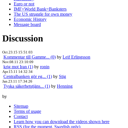
Euro or not
IMF+World Bank=Banksters
The US struggle for own money
Economic History
Message board
Discussion
Oct.23.15 15:51:03
Kommentar till Gamme... (0)
by
Leif Erlingsson
Nov.08.11 23:10:09
krig mot Iran (1)
by
ronin
Apr.15.11 14:32:34
Centralbanken gör eg... (1)
by
Stig
Jan.23.11 17:34:26
Tyska säkerhetstjäns... (1)
by
Henning
by
Sitemap
Terms of usage
Contact
Learn how you can download the videos shown here
RSS (for the moment, Swedish only)