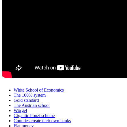
White School of Economics
The 100% system
Gold standard
The Austrian school
Wörgel
Gigantic Ponzi scheme
Counties create their own banks
Flat money