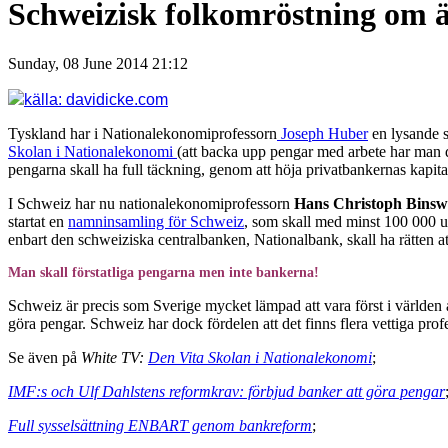
Schweizisk folkomröstning om ä
Sunday, 08 June 2014 21:12
källa: davidicke.com
Tyskland har i Nationalekonomiprofessorn
Joseph Huber
en lysande st
Skolan i Nationalekonomi
(att backa upp pengar med arbete har man d
pengarna skall ha full täckning, genom att höja privatbankernas kapita
I Schweiz har nu nationalekonomiprofessorn
Hans Christoph Binsw
startat en
namninsamling för Schweiz
, som skall med minst 100 000 un
enbart den schweiziska centralbanken, Nationalbank, skall ha rätten a
Man skall förstatliga pengarna men inte bankerna!
Schweiz är precis som Sverige mycket lämpad att vara först i världen a
göra pengar. Schweiz har dock fördelen att det finns flera vettiga prof
Se även på
White TV:
Den Vita Skolan i Nationalekonomi
;
IMF:s och Ulf Dahlstens reformkrav: förbjud banker att göra pengar
Full sysselsättning ENBART genom bankreform
;