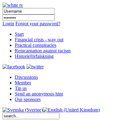
Login
Forgot your password?
Start
Financial crisis - way out
Practical conspiracies
Reincarnation against racism
Historieförfalskning
Discussions
Member
Tip us
Send an anonymous hint
Our sponsors