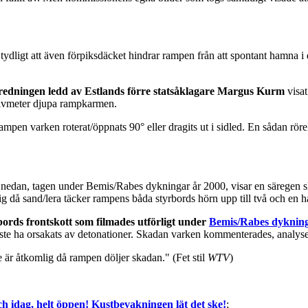
dligt att även förpiksdäcket hindrar rampen från att spontant hamna i de
tredningen ledd av Estlands förre statsåklagare Margus Kurm
visat
 halvmeter djupa rampkarmen.
rampen varken roterat/öppnats 90° eller dragits ut i sidled. En sådan rör
n nedan, tagen under Bemis/Rabes dykningar år 2000, visar en säregen s
 då sand/lera täcker rampens båda styrbords hörn upp till två och en h
rbords frontskott som filmades utförligt under
Bemis/Rabes dykning
måste ha orsakats av detonationer. Skadan varken kommenterades, analys
 är åtkomlig då rampen döljer skadan." (Fet stil
WTV
)
 idag, helt öppen! Kustbevakningen lät det ske!
;