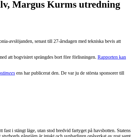
jälv, Margus Kurms utredning
a-avslöjanden, senast till 27-årsdagen med tekniska bevis att
med att bogvisiret sprängdes bort före förlisningen.
Rapporten kan
stimees
ens har publicerat den. De var ju de största sponsorer till
ast i stängt läge, utan stod bredvid fartyget på havsbotten. Statens
 styrbords gångjärn är intakt och synbarligen opåverkat av rost samt