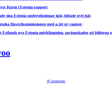
river Kurm i Estonia-rapport
;
sina Estonia undersökningar igår, hittade nytt hål
;
enska Haverikommissionen med a..let ur vagnen
;
h Estlands nya Estonia-mörkläggning, sprängskador på bilderna o
yoo
JComments