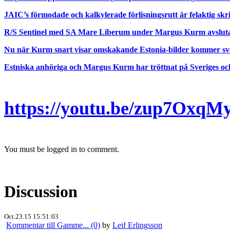
JAIC’s förmodade och kalkylerade förlisningsrutt är felaktig sk
R/S Sentinel med SA Mare Liberum under Margus Kurm avslutade 
Nu när Kurm snart visar omskakande Estonia-bilder kommer sv
Estniska anhöriga och Margus Kurm har tröttnat på Sveriges oc
https://youtu.be/zup7OxqM
You must be logged in to comment.
Discussion
Oct.23.15 15:51:03
Kommentar till Gamme... (0)
by
Leif Erlingsson