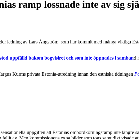
nias ramp lossnade inte av sig s
der ledning av Lars Ångström, som har kommit med många viktiga Estoni
tod uppfälld bakom bogvisiret och som inte öppnades i samban
d 
l Margus Kurms privata Estonia-utredning innan den estniska tidningen
Po
ationella uppgiften att Estonias ombordkörningsramp inte längre satt f
 fallit av. Men kommissionens egna bilder som togs samtidigt visade att