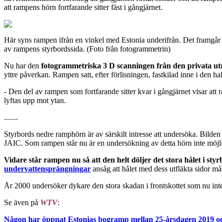
att rampens hörn fortfarande sitter fäst i gångjärnet.
Här syns rampen ifrån en vinkel med Estonia underifrån. Det framgår ty
av rampens styrbordssida. (Foto från fotogrammetrin)
Nu har den
fotogrammetriska 3 D scanningen från
den privata u
yttre påverkan. Rampen satt, efter förlisningen, fastkilad inne i den
- Den del av rampen som fortfarande sitter kvar i gångjärnet visar att 
lyftas upp mot ytan.
.......
Styrbords nedre ramphörn är av särskilt intresse att undersöka. Bilde
JAIC. Som rampen står nu är en undersökning av detta hörn inte möjlig
Vidare står rampen nu så att den helt döljer det stora hålet i sty
undervattensprängningar
ansåg att hålet med dess utfläkta sidor 
År 2000 undersöker dykare den stora skadan i frontskottet som nu inte
Se även på
WTV
:
Någon har öppnat Estonias bogramp mellan 25-årsdagen 2019 och