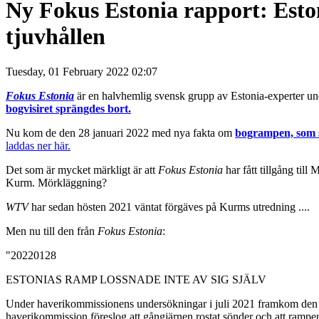
Ny Fokus Estonia rapport: Esto
tjuvhållen
Tuesday, 01 February 2022 02:07
Fokus Estonia
är en halvhemlig svensk grupp av Estonia-experter un
bogvisiret sprängdes bort.
Nu kom de den 28 januari 2022 med nya fakta om
bogrampen, som s
laddas ner här.
Det som är mycket märkligt är att
Fokus Estonia
har fått tillgång til
Kurm. Mörkläggning?
WTV
har sedan hösten 2021 väntat förgäves på Kurms utredning ....
Men nu till den från
Fokus Estonia
:
"20220128
ESTONIAS RAMP LOSSNADE INTE AV SIG SJÄLV
Under haverikommissionens undersökningar i juli 2021 framkom den sens
haverikommission föreslog att gångjärnen rostat sönder och att rampen