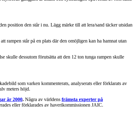
n position den står i nu. Lägg märke till att lera/sand täcker utsidan
 att rampen står på en plats där den omöjligen kan ha hamnat utan
else skulle dessutom förutsätta att den 12 ton tunga rampen skulle
kadebild som varken kommenterats, analyserats eller förklarats av
alv meters höjd.
ar år 2000
.
Några av världens
främsta experter på
erades eller förklarades av haverikommissionen JAIC.