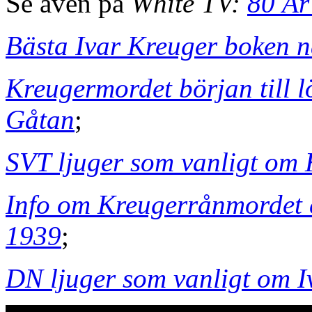
Se även på
White TV:
80 År
Bästa Ivar Kreuger boken n
Kreugermordet början till 
Gåtan
;
SVT ljuger som vanligt om
Info om Kreugerrånmordet c
1939
;
DN ljuger som vanligt om I