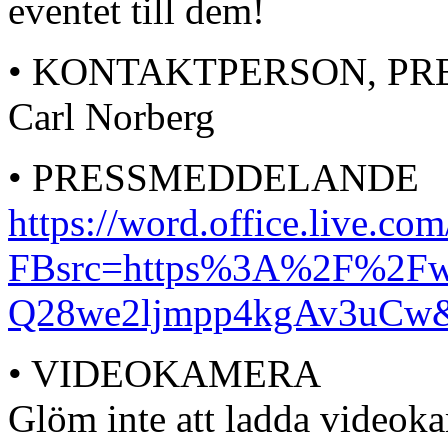
eventet till dem!
• KONTAKTPERSON, PR
Carl Norberg
• PRESSMEDDELANDE
https://word.office.live.c
FBsrc=https%3A%2F%2Fw
Q28we2ljmpp4kgAv3uCw&t
• VIDEOKAMERA
Glöm inte att ladda videok