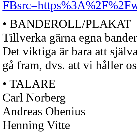
FBsrc=https%3A%2F%2Fw
• BANDEROLL/PLAKAT
Tillverka gärna egna bander
Det viktiga är bara att själ
gå fram, dvs. att vi håller 
• TALARE
Carl Norberg
Andreas Obenius
Henning Vitte