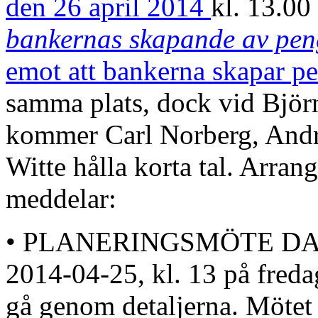
den 26 april 2014
kl. 13.0
bankernas skapande av peng
emot att bankerna skapar p
samma plats, dock vid Björ
kommer Carl Norberg, And
Witte hålla korta tal. Arra
meddelar:
• PLANERINGSMÖTE D
2014-04-25, kl. 13 på fredag
gå genom detaljerna. Mötet ä