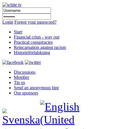
Login
Forgot your password?
Start
Financial crisis - way out
Practical conspiracies
Reincarnation against racism
Historieförfalskning
Discussions
Member
Tip us
Send an anonymous hint
Our sponsors