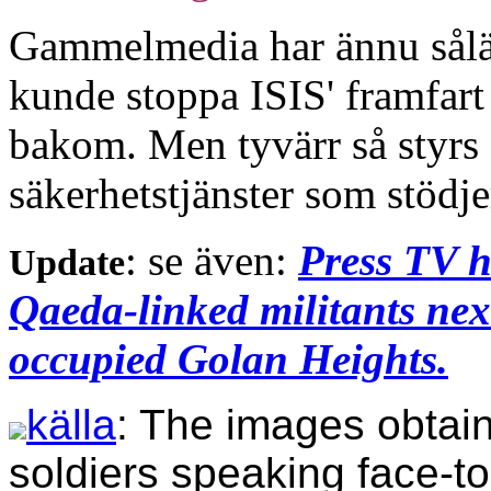
Gammelmedia har ännu sålän
kunde stoppa ISIS' framfar
bakom. Men tyvärr så styr
säkerhetstjänster som stödje
: se även:
Press TV h
Update
Qaeda-linked militants next 
occupied Golan Heights.
källa
: The images obtai
soldiers speaking face-to