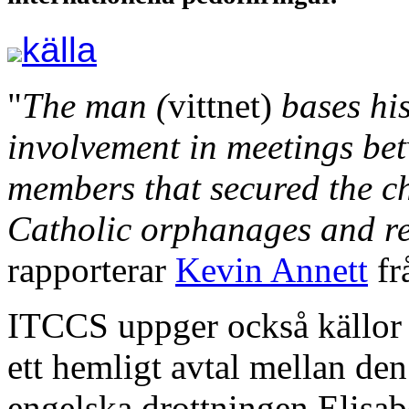
källa
"
The man (
vittnet)
bases his
involvement in meetings be
members that secured the ch
Catholic orphanages and re
rapporterar
Kevin Annett
fr
ITCCS uppger också källor 
ett hemligt avtal mellan de
engelska drottningen Elisab