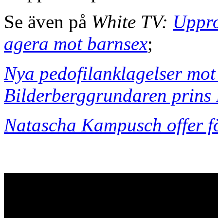
Se även på
White TV:
Uppro
agera mot barnsex
;
Nya pedofilanklagelser mot
Bilderberggrundaren prins
Natascha Kampusch offer fö