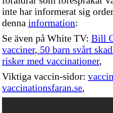
föräldrar som förespråkar va
inte har informerat sig orden
denna
information
:
Se även på White TV:
Bill 
vacciner
,
50 barn svårt skad
risker med vaccinationer
,
Viktiga vaccin-sidor:
vacci
vaccinationsfaran.se
,